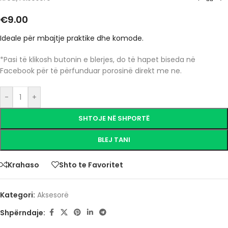
€
9.00
Ideale për mbajtje praktike dhe komode.
*Pasi të klikosh butonin e blerjes, do të hapet biseda në
Facebook për të përfunduar porosinë direkt me ne.
-
+
SHTOJE NË SHPORTË
BLEJ TANI
Krahaso
Shto te Favoritet
Kategori:
Aksesorë
Shpërndaje: