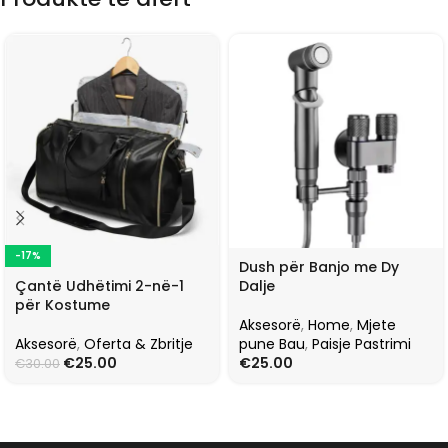
-17%
Dush për Banjo me Dy
Çantë Udhëtimi 2-në-1
Dalje
për Kostume
Aksesorë
,
Home
,
Mjete
Aksesorë
,
Oferta & Zbritje
pune Bau
,
Paisje Pastrimi
€
25.00
€
25.00
€
30.00