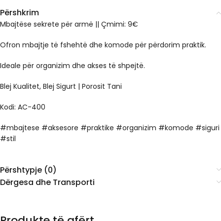
Përshkrim
Mbajtëse sekrete për armë || Çmimi: 9€
Ofron mbajtje të fshehtë dhe komode për përdorim praktik.
Ideale për organizim dhe akses të shpejtë.
Blej Kualitet, Blej Sigurt | Porosit Tani
Kodi: AC-400
#mbajtese #aksesore #praktike #organizim #komode #siguri
#stil
Përshtypje (0)
Dërgesa dhe Transporti
Produkte të afërt