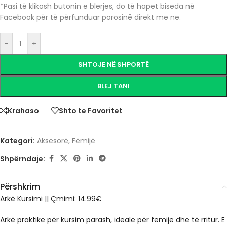
*Pasi të klikosh butonin e blerjes, do të hapet biseda në
Facebook për të përfunduar porosinë direkt me ne.
-
+
SHTOJE NË SHPORTË
BLEJ TANI
Krahaso
Shto te Favoritet
Kategori:
Aksesorë
,
Fëmijë
Shpërndaje:
Përshkrim
Arkë Kursimi
|| Çmimi: 14.99€
Arkë praktike për kursim parash, ideale për fëmijë dhe të rritur. E