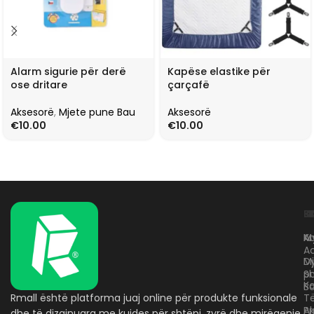
Alarm sigurie për derë
Kapëse elastike për
ose dritare
çarçafë
Aksesorë
,
Mjete pune Bau
Aksesorë
€
10.00
€
10.00
L
K
B
Kr
A
M
A
D
M
p
S
Ko
B
Rmall është platforma juaj online për produkte funksionale
T
A
Pr
dhe të dizajnuara me kujdes për shtëpi, zyrë dhe mirëqenie