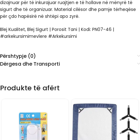
dizajnuar për të inkurajuar ruajtjen e të hollave në mënyrë të
sigurt dhe të organizuar. Material cilësor dhe pamje tërheqëse
për çdo hapësirë në shtëpi apo zyrë.
Blej Kualitet, Blej Sigurt | Porosit Tani | Kodi: PN07-46 |
#arkekursimimevlere #Arkekursimi
Përshtypje (0)
Dërgesa dhe Transporti
Produkte të afërt