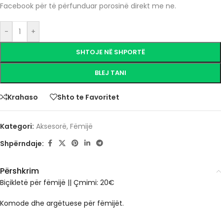
Facebook për të përfunduar porosinë direkt me ne.
-
+
SHTOJE NË SHPORTË
BLEJ TANI
Krahaso
Shto te Favoritet
Kategori:
Aksesorë
,
Fëmijë
Shpërndaje:
Përshkrim
Biçikletë për fëmijë || Çmimi: 20€
Komode dhe argëtuese për fëmijët.