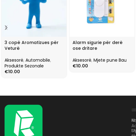
3 copë Aromatizues për
Alarm sigurie për derë
Veturë
ose dritare
Aksesorë
,
Automobile
,
Aksesorë
,
Mjete pune Bau
Produkte Sezonale
€
10.00
€
10.00
L
K
B
Kr
A
M
A
D
M