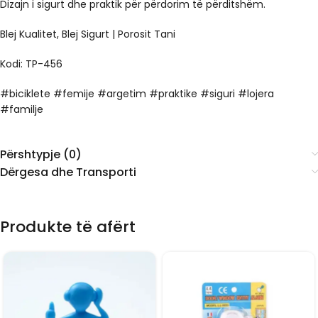
Dizajn i sigurt dhe praktik për përdorim të përditshëm.
Blej Kualitet, Blej Sigurt | Porosit Tani
Kodi: TP-456
#biciklete #femije #argetim #praktike #siguri #lojera
#familje
Përshtypje (0)
Dërgesa dhe Transporti
Produkte të afërt