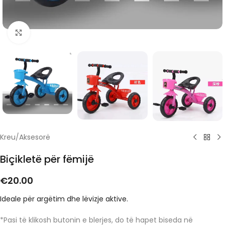
Click to enlarge
Kreu
/
Aksesorë
Biçikletë për fëmijë
€
20.00
Ideale për argëtim dhe lëvizje aktive.
*Pasi të klikosh butonin e blerjes, do të hapet biseda në