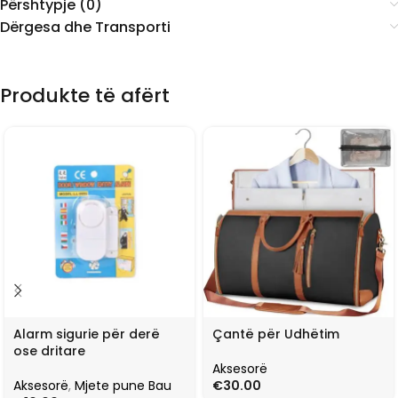
Përshtypje (0)
Dërgesa dhe Transporti
Produkte të afërt
Alarm sigurie për derë
Çantë për Udhëtim
ose dritare
Aksesorë
Aksesorë
,
Mjete pune Bau
€
30.00