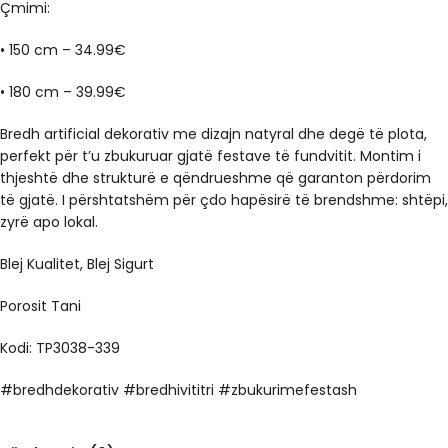
Çmimi:
• 150 cm – 34.99€
• 180 cm – 39.99€
Bredh artificial dekorativ me dizajn natyral dhe degë të plota,
perfekt për t’u zbukuruar gjatë festave të fundvitit. Montim i
thjeshtë dhe strukturë e qëndrueshme që garanton përdorim
të gjatë. I përshtatshëm për çdo hapësirë të brendshme: shtëpi,
zyrë apo lokal.
Blej Kualitet, Blej Sigurt
Porosit Tani
Kodi: TP3038-339
#bredhdekorativ #bredhivititri #zbukurimefestash