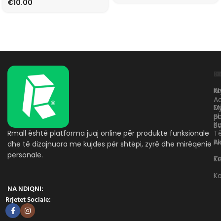
€
10.00
L
K
B
Kr
A
M
A
D
M
p
S
Ko
B
Rmall është platforma juaj online për produkte funksionale
T
A
Pr
dhe të dizajnuara me kujdes për shtëpi, zyrë dhe mirëqenie
personale.
Te
K
K
NA NDIQNI:
Rrjetet Sociale: