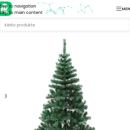
Skip to navigation
ME
Skip to main content