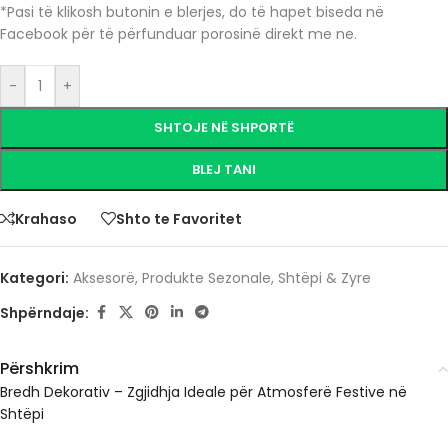
*Pasi të klikosh butonin e blerjes, do të hapet biseda në
Facebook për të përfunduar porosinë direkt me ne.
-
+
SHTOJE NË SHPORTË
BLEJ TANI
Krahaso
Shto te Favoritet
Kategori:
Aksesorë
,
Produkte Sezonale
,
Shtëpi & Zyre
Shpërndaje:
Përshkrim
Bredh Dekorativ – Zgjidhja Ideale për Atmosferë Festive në
Shtëpi