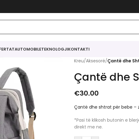
FERTAT
AUTOMOBILE
TEKNOLOGJI
KONTAKTI
Kreu
/
Aksesorë
/
Çantë dhe Sht
Çantë dhe S
€
30.00
Çantë dhe shtrat për bebe – z
*Pasi të klikosh butonin e bl
direkt me ne.