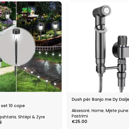
Dush për Banjo me Dy Dalj
 set 10 cope
Aksesorë
,
Home
,
Mjete pune
Pastrimi
pshtaria
,
Shtëpi & Zyre
€
25.00
9