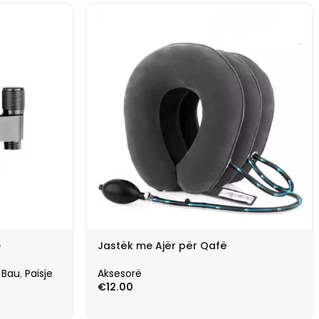
e
Jastëk me Ajër për Qafë
 Bau
,
Paisje
Aksesorë
€
12.00