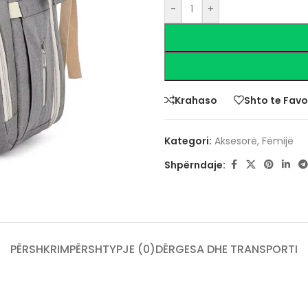
-
+
Krahaso
Shto te Favo
Kategori:
Aksesorë
,
Fëmijë
Shpërndaje:
PËRSHKRIM
PËRSHTYPJE (0)
DËRGESA DHE TRANSPORTI