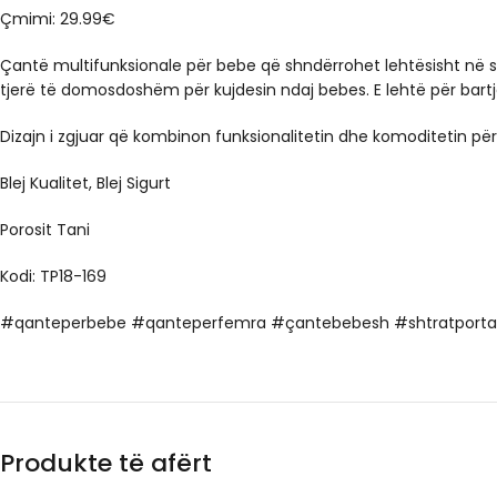
Çmimi: 29.99€
Çantë multifunksionale për bebe që shndërrohet lehtësisht në 
tjerë të domosdoshëm për kujdesin ndaj bebes. E lehtë për bart
Dizajn i zgjuar që kombinon funksionalitetin dhe komoditetin pë
Blej Kualitet, Blej Sigurt
Porosit Tani
Kodi: TP18-169
#qanteperbebe #qanteperfemra #çantebebesh #shtratporta
Produkte të afërt