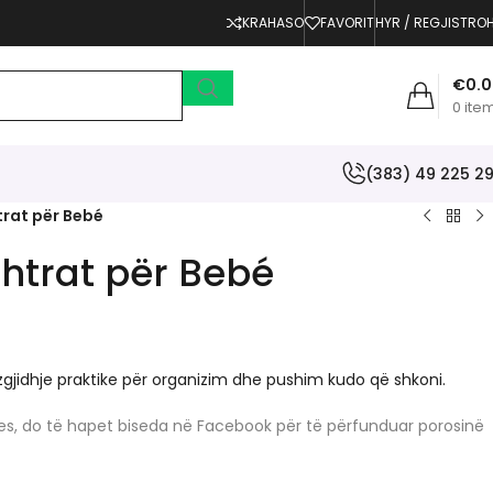
KRAHASO
FAVORIT
HYR / REGJISTRO
€
0.
0
ite
(383) 49 225 2
rat për Bebé
htrat për Bebé
gjidhje praktike për organizim dhe pushim kudo që shkoni.
erjes, do të hapet biseda në Facebook për të përfunduar porosinë