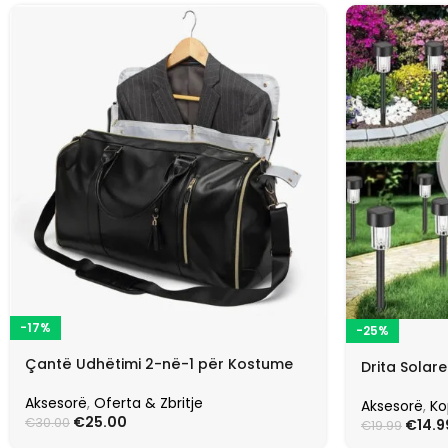
-17%
-25%
Çantë Udhëtimi 2-në-1 për Kostume
Drita Solare
Aksesorë
,
Oferta & Zbritje
Aksesorë
,
Ko
€
25.00
€
30.00
€
14.9
€
19.99