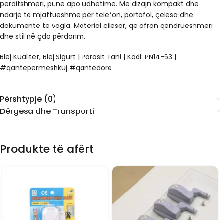
përditshmëri, punë apo udhëtime. Me dizajn kompakt dhe
ndarje të mjaftueshme për telefon, portofol, çelësa dhe
dokumente të vogla. Material cilësor, që ofron qëndrueshmëri
dhe stil në çdo përdorim.
Blej Kualitet, Blej Sigurt | Porosit Tani | Kodi: PN14-63 |
#qantepermeshkuj #qantedore
Përshtypje (0)
Dërgesa dhe Transporti
Produkte të afërt