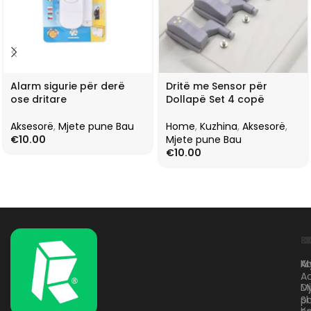
Alarm sigurie për derë
Dritë me Sensor për
ose dritare
Dollapë Set 4 copë
Aksesorë
,
Mjete pune Bau
Home
,
Kuzhina
,
Aksesorë
,
€
10.00
Mjete pune Bau
€
10.00
L
K
B
Kr
A
M
A
D
M
p
S