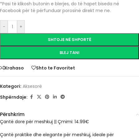
*Pasi të klikosh butonin e blerjes, do të hapet biseda në
Facebook për të përfunduar porosinë direkt me ne.
-
+
SHTOJE NË SHPORTË
BLEJ TANI
Krahaso
Shto te Favoritet
Kategori:
Aksesorë
Shpërndaje:
Përshkrim
Çantë dore për meshkuj
|| Çmimi: 14.99€
Çantë praktike dhe elegante për meshkuj, ideale për