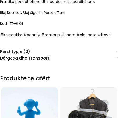
Praktike për udhëtime dhe përdorim të përditshëm.
Blej Kualitet, Blej Sigurt | Porosit Tani
Kodi: TP-684
#kozmetike #beauty #makeup #cante #elegante #travel
Përshtypje (0)
Dërgesa dhe Transporti
Produkte të afërt