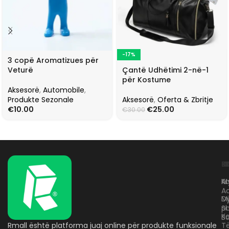
-17%
3 copë Aromatizues për
Çantë Udhëtimi 2-në-1
Veturë
për Kostume
Aksesorë
,
Automobile
,
Aksesorë
,
Oferta & Zbritje
Produkte Sezonale
€
25.00
€
10.00
€
30.00
L
K
B
Kr
A
M
A
D
M
p
S
Ko
B
Rmall është platforma juaj online për produkte funksionale
T