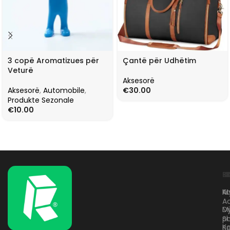
3 copë Aromatizues për
Çantë për Udhëtim
Veturë
Aksesorë
Aksesorë
,
Automobile
,
€
30.00
Produkte Sezonale
€
10.00
L
K
B
Kr
A
M
A
D
M
p
S
Ko
B