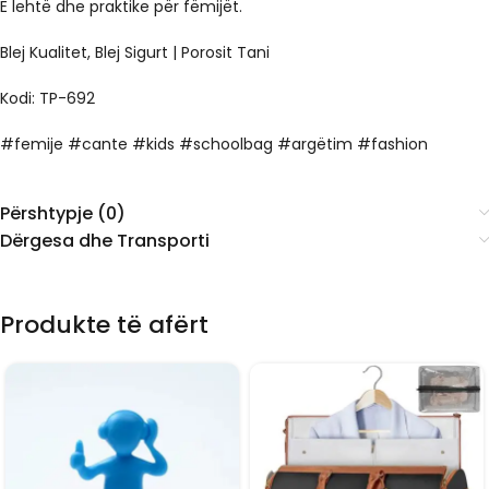
E lehtë dhe praktike për fëmijët.
Blej Kualitet, Blej Sigurt | Porosit Tani
Kodi: TP-692
#femije #cante #kids #schoolbag #argëtim #fashion
Përshtypje (0)
Dërgesa dhe Transporti
Produkte të afërt