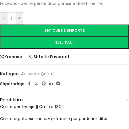
Facebook për të përfunduar porosinë direkt me ne.
-
+
SHTOJE NË SHPORTË
BLEJ TANI
Krahaso
Shto te Favoritet
Kategori:
Aksesorë
,
Çanta
Shpërndaje:
Përshkrim
Cantë për fëmijë || Çmimi: 12€
Cantë argëtuese me dizajn kafshe për përdorim ditor.