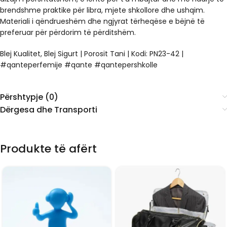
brendshme praktike për libra, mjete shkollore dhe ushqim.
Materiali i qëndrueshëm dhe ngjyrat tërheqëse e bëjnë të
preferuar për përdorim të përditshëm.
Blej Kualitet, Blej Sigurt | Porosit Tani | Kodi: PN23-42 |
#qanteperfemije #qante #qantepershkolle
Përshtypje (0)
Dërgesa dhe Transporti
Produkte të afërt