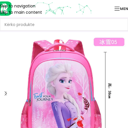
Skip to navigation
ME
Skip to main content