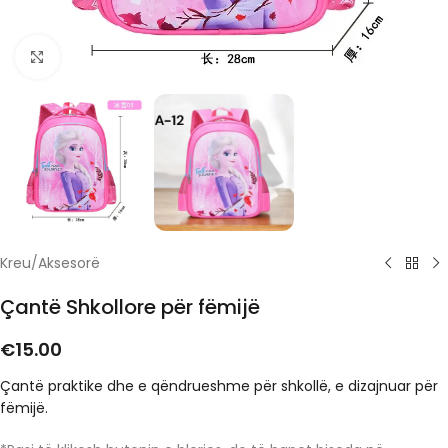
Click to enlarge
Kreu
/
Aksesorë
Çantë Shkollore për fëmijë
€
15.00
Çantë praktike dhe e qëndrueshme për shkollë, e dizajnuar për
fëmijë.