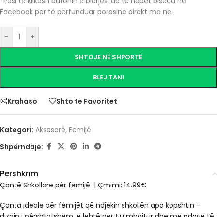
*Pasi të klikosh butonin e blerjes, do të hapet biseda në
Facebook për të përfunduar porosinë direkt me ne.
-
+
SHTOJE NË SHPORTË
BLEJ TANI
Krahaso
Shto te Favoritet
Kategori:
Aksesorë
,
Fëmijë
Shpërndaje:
Përshkrim
Çantë Shkollore për fëmijë
|| Çmimi: 14.99€
Çanta ideale për fëmijët që ndjekin shkollën apo kopshtin –
dizajn i përshtatshëm, e lehtë për t’u mbajtur dhe me ndarje të