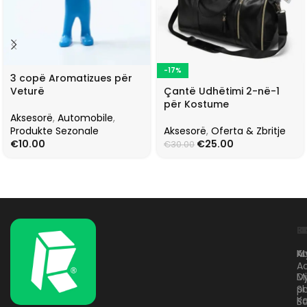
-17%
3 copë Aromatizues për
Çantë Udhëtimi 2-në-1
Veturë
për Kostume
Aksesorë
,
Automobile
,
Aksesorë
,
Oferta & Zbritje
Produkte Sezonale
€
25.00
€
10.00
€
30.00
L
K
B
Kr
A
M
A
D
M
p
S
Ko
B