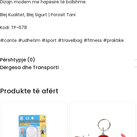
Dizajn modern me hapësirë të bollshme.
Blej Kualitet, Blej Sigurt | Porosit Tani
Kodi: TP-678
#cante #udhetim #sport #travelbag #fitness #praktike
Përshtypje (0)
Dërgesa dhe Transporti
Produkte të afërt