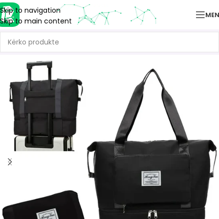
Skip to navigation
ME
Skip to main content