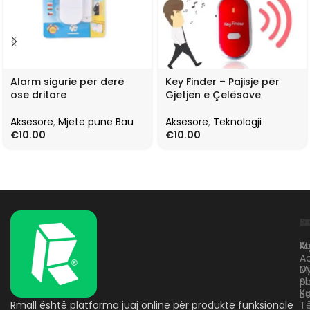
Alarm sigurie për derë
Key Finder – Pajisje për
ose dritare
Gjetjen e Çelësave
Aksesorë
,
Mjete pune Bau
Aksesorë
,
Teknologji
€
10.00
€
10.00
L
K
B
Kr
A
M
A
D
M
p
S
Ko
B
Rmall është platforma juaj online për produkte funksionale
T