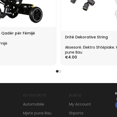
e Qadër për Fëmijë
Dritë Dekorative String
mijë
Aksesorë
,
Elektro Shtëpiake
,
pune Bau
€
4.00
KATEGORITË
BLERJE
Automobile
My Account
Mjete pune Bau
Shporta