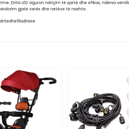
tme. Drita LED siguron ndriçim të qartë dhe efikas, ndërsa ventila
ërdorim gjatë verës dhe netëve të nxehta.
 #dritedheflladitese