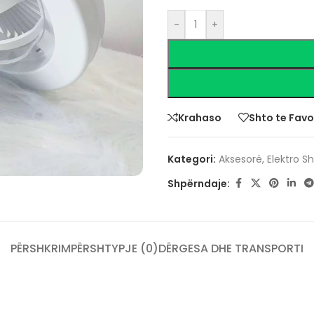
-
+
Krahaso
Shto te Favo
Kategori:
Aksesorë
,
Elektro S
Shpërndaje:
PËRSHKRIM
PËRSHTYPJE (0)
DËRGESA DHE TRANSPORTI