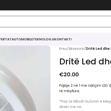
FERTAT
AUTOMOBILE
TEKNOLOGJI
KONTAKTI
Kreu
/
Aksesorë
/
Dritë Led dhe 
Dritë Led dh
€
20.00
Pajisje 2 në 1 me ndriçim LED
të mbyllura.
*Pasi të klikosh butonin e bl
direkt me ne.