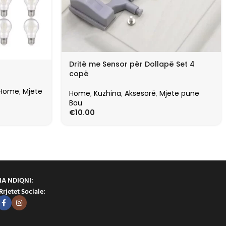
Dritë me Sensor për Dollapë Set 4
copë
Home
,
Mjete
Home
,
Kuzhina
,
Aksesorë
,
Mjete pune
Bau
€
10.00
NA NDIQNI:
Rrjetet Sociale: