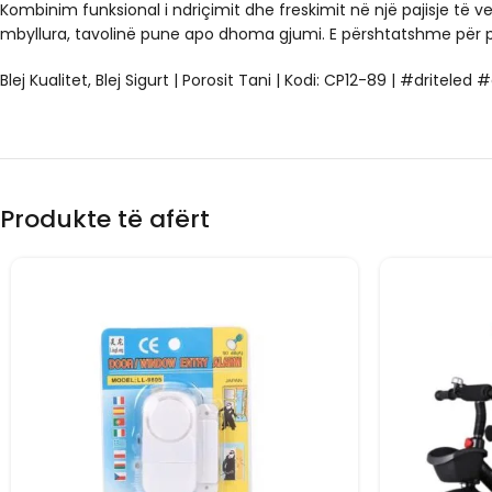
Kombinim funksional i ndriçimit dhe freskimit në një pajisje të ve
mbyllura, tavolinë pune apo dhoma gjumi. E përshtatshme për p
Blej Kualitet, Blej Sigurt | Porosit Tani | Kodi: CP12-89 | #driteled
Produkte të afërt