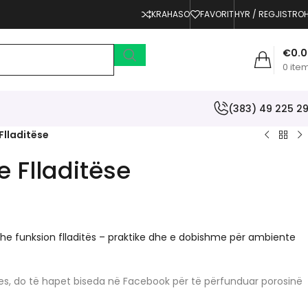
KRAHASO
FAVORIT
HYR / REGJISTRO
€
0.
0
ite
(383) 49 225 2
Flladitëse
e Flladitëse
 dhe funksion flladitës – praktike dhe e dobishme për ambiente
erjes, do të hapet biseda në Facebook për të përfunduar porosinë