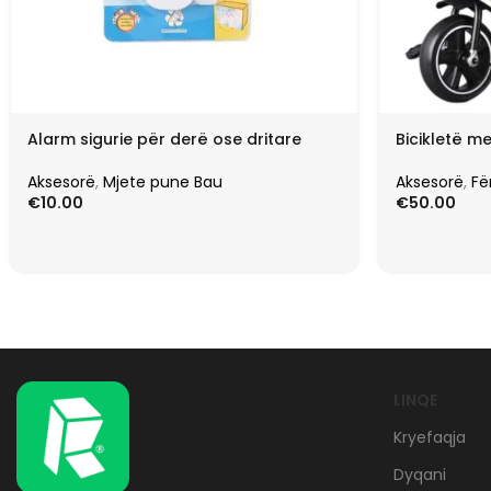
Alarm sigurie për derë ose dritare
Bicikletë m
Aksesorë
,
Mjete pune Bau
Aksesorë
,
Fë
€
10.00
€
50.00
LINQE
Kryefaqja
Dyqani