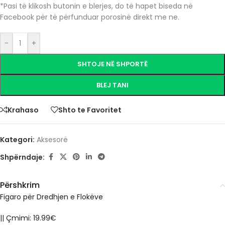
*Pasi të klikosh butonin e blerjes, do të hapet biseda në
Facebook për të përfunduar porosinë direkt me ne.
-
+
SHTOJE NË SHPORTË
BLEJ TANI
Krahaso
Shto te Favoritet
Kategori:
Aksesorë
Shpërndaje:
Përshkrim
Figaro për Dredhjen e Flokëve
|| Çmimi: 19.99€