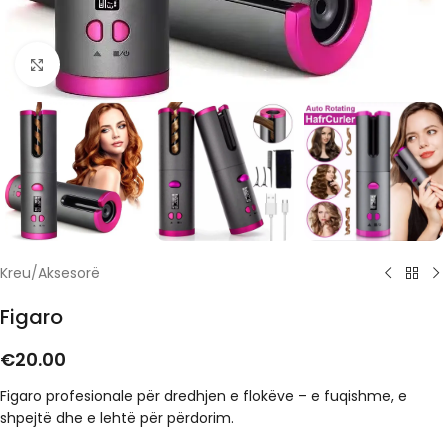
Click to enlarge
Kreu
/
Aksesorë
Figaro
€
20.00
Figaro profesionale për dredhjen e flokëve – e fuqishme, e
shpejtë dhe e lehtë për përdorim.