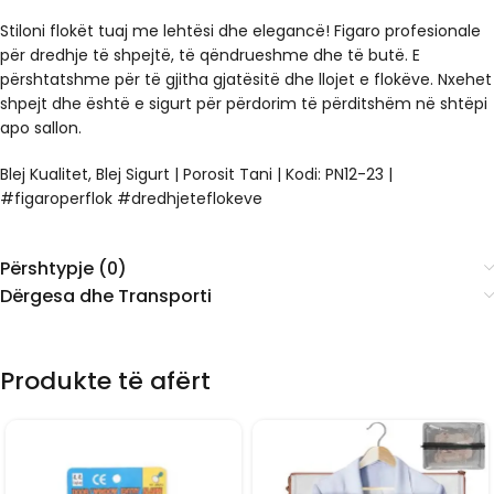
Stiloni flokët tuaj me lehtësi dhe elegancë! Figaro profesionale
për dredhje të shpejtë, të qëndrueshme dhe të butë. E
përshtatshme për të gjitha gjatësitë dhe llojet e flokëve. Nxehet
shpejt dhe është e sigurt për përdorim të përditshëm në shtëpi
apo sallon.
Blej Kualitet, Blej Sigurt | Porosit Tani | Kodi: PN12-23 |
#figaroperflok #dredhjeteflokeve
Përshtypje (0)
Dërgesa dhe Transporti
Produkte të afërt