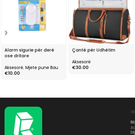
Alarm sigurie për derë
Çantë për Udhëtim
ose dritare
Aksesorë
Aksesorë
,
Mjete pune Bau
€
30.00
€
10.00
L
K
B
Kr
A
M
A
D
M