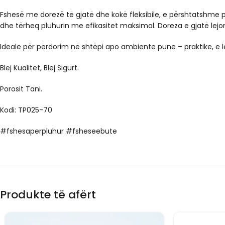
Fshesë me dorezë të gjatë dhe kokë fleksibile, e përshtatshme për
dhe tërheq pluhurin me efikasitet maksimal. Doreza e gjatë lejon
Ideale për përdorim në shtëpi apo ambiente pune – praktike, e 
Blej Kualitet, Blej Sigurt.
Porosit Tani.
Kodi: TP025-70
#fshesaperpluhur #fsheseebute
Produkte të afërt