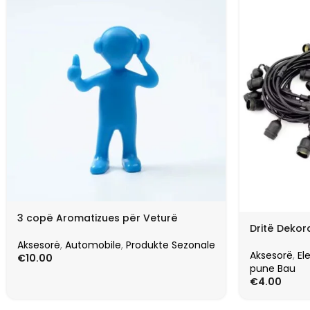
3 copë Aromatizues për Veturë
Dritë Dekora
Aksesorë
,
Automobile
,
Produkte Sezonale
Aksesorë
,
El
€
10.00
pune Bau
€
4.00