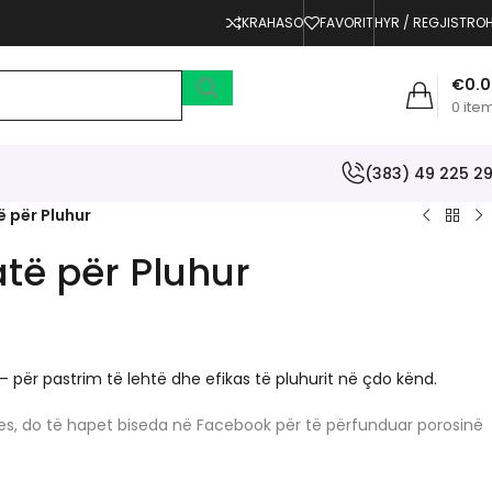
KRAHASO
FAVORIT
HYR / REGJISTRO
€
0.
0
ite
(383) 49 225 2
ë për Pluhur
atë për Pluhur
– për pastrim të lehtë dhe efikas të pluhurit në çdo kënd.
erjes, do të hapet biseda në Facebook për të përfunduar porosinë