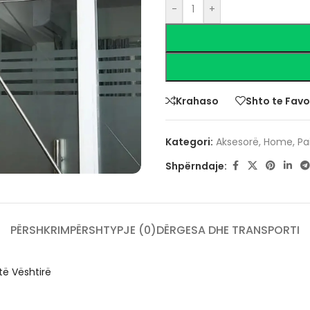
-
+
Krahaso
Shto te Favo
Kategori:
Aksesorë
,
Home
,
Pa
Shpërndaje:
PËRSHKRIM
PËRSHTYPJE (0)
DËRGESA DHE TRANSPORTI
të Vështirë