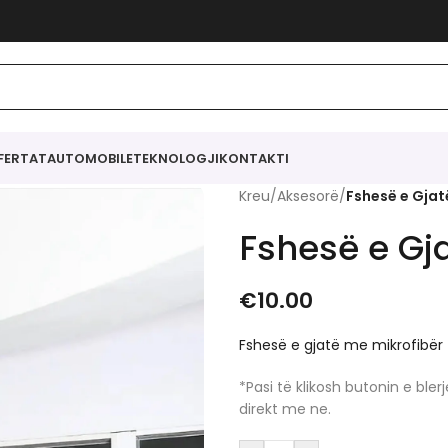
FERTAT
AUTOMOBILE
TEKNOLOGJI
KONTAKTI
Kreu
/
Aksesorë
/
Fshesë e Gjat
Fshesë e Gj
€
10.00
Fshesë e gjatë me mikrofibër 
*Pasi të klikosh butonin e bl
direkt me ne.