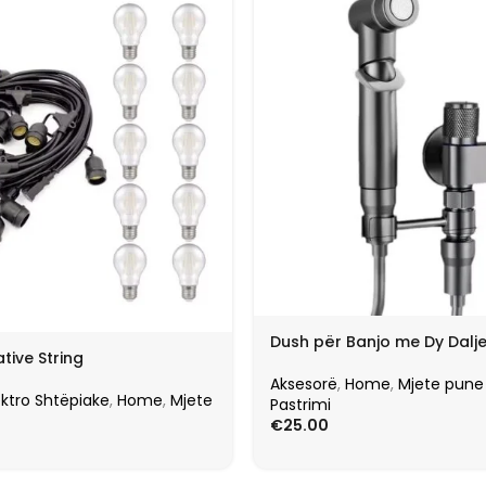
Dush për Banjo me Dy Dalj
tive String
Aksesorë
,
Home
,
Mjete pune
ektro Shtëpiake
,
Home
,
Mjete
Pastrimi
€
25.00