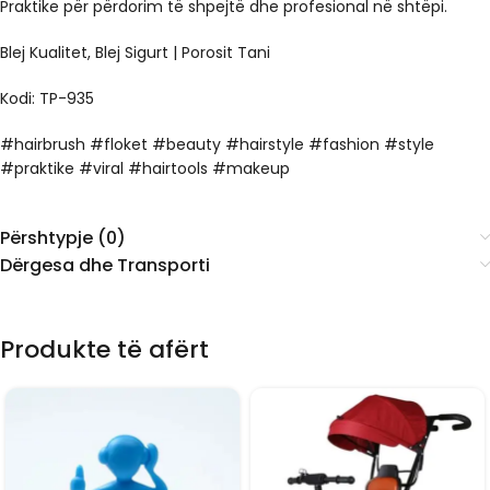
Praktike për përdorim të shpejtë dhe profesional në shtëpi.
Blej Kualitet, Blej Sigurt | Porosit Tani
Kodi: TP-935
#hairbrush #floket #beauty #hairstyle #fashion #style
#praktike #viral #hairtools #makeup
Përshtypje (0)
Dërgesa dhe Transporti
Produkte të afërt