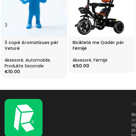
3 copë Aromatizues për
Bicikletë me Qadër për
Veturë
Fëmijë
Aksesorë
,
Automobile
,
Aksesorë
,
Fëmijë
Produkte Sezonale
€
50.00
€
10.00
L
K
B
Kr
A
M
A
D
M
p
S
Ko
B