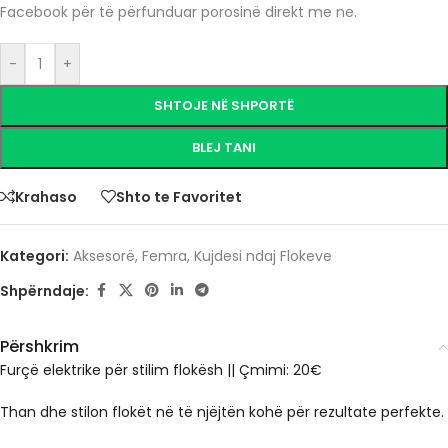
Facebook për të përfunduar porosinë direkt me ne.
-
+
SHTOJE NË SHPORTË
BLEJ TANI
Krahaso
Shto te Favoritet
Kategori:
Aksesorë
,
Femra
,
Kujdesi ndaj Flokeve
Shpërndaje:
Përshkrim
Furçë elektrike për stilim flokësh || Çmimi: 20€
Than dhe stilon flokët në të njëjtën kohë për rezultate perfekte.