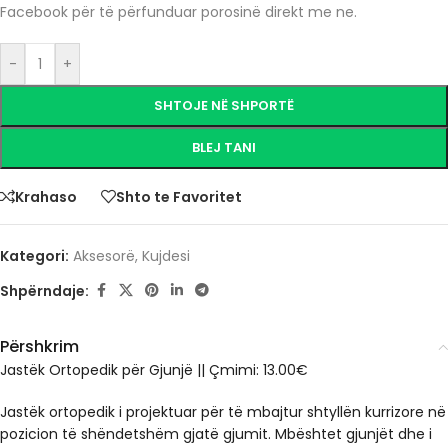
Facebook për të përfunduar porosinë direkt me ne.
-
+
SHTOJE NË SHPORTË
BLEJ TANI
Krahaso
Shto te Favoritet
Kategori:
Aksesorë
,
Kujdesi
Shpërndaje:
Përshkrim
Jastëk Ortopedik për Gjunjë || Çmimi: 13.00€
Jastëk ortopedik i projektuar për të mbajtur shtyllën kurrizore në
pozicion të shëndetshëm gjatë gjumit. Mbështet gjunjët dhe i