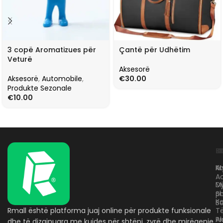
3 copë Aromatizues për
Çantë për Udhëtim
Veturë
Aksesorë
Aksesorë
,
Automobile
,
€
30.00
Produkte Sezonale
€
10.00
L
K
B
Kr
A
M
A
D
M
p
S
Ko
B
Rmall është platforma juaj online për produkte funksionale
T
A
Pr
dhe të dizajnuara me kujdes për shtëpi, zyrë dhe mirëqenie