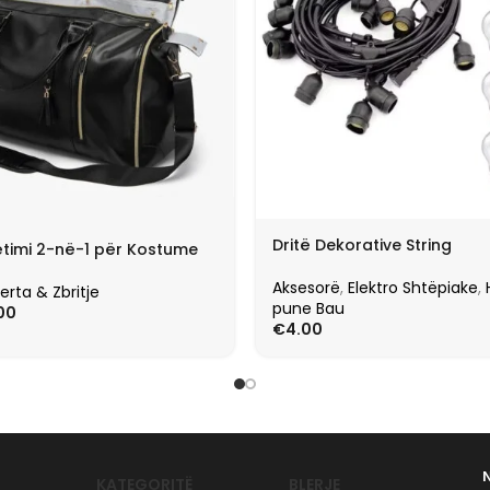
Dritë Dekorative String
timi 2-në-1 për Kostume
Aksesorë
,
Elektro Shtëpiake
,
erta & Zbritje
pune Bau
00
€
4.00
KATEGORITË
BLERJE