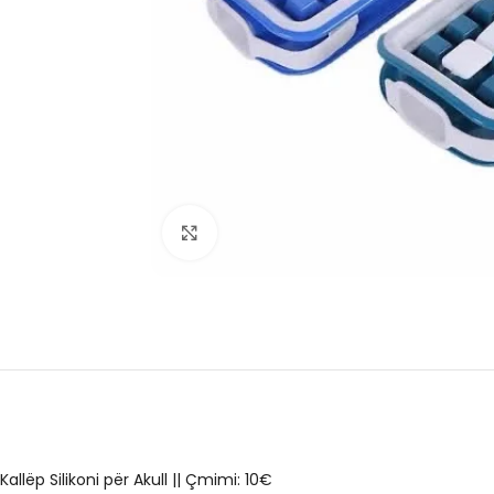
Click to enlarge
Kallëp Silikoni për Akull
||
Çmimi: 10€