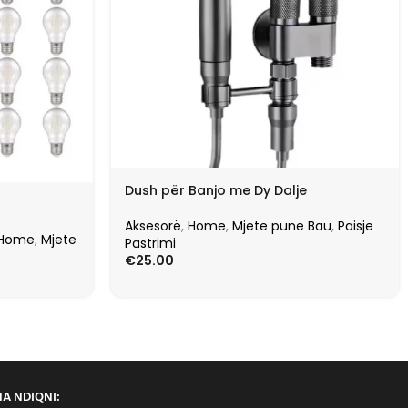
Dush për Banjo me Dy Dalje
Aksesorë
,
Home
,
Mjete pune Bau
,
Paisje
Home
,
Mjete
Pastrimi
€
25.00
NA NDIQNI: