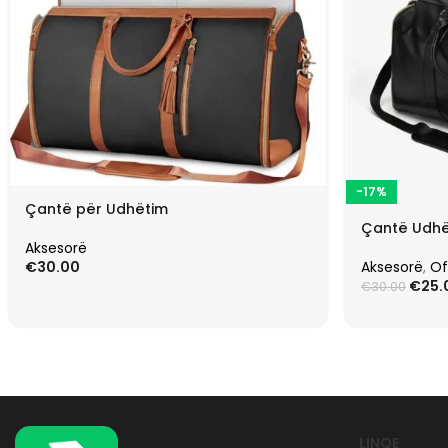
-17%
Çantë për Udhëtim
Çantë Udhë
Aksesorë
Aksesorë
,
Of
€
30.00
€
25.
€
30.00
LINQE