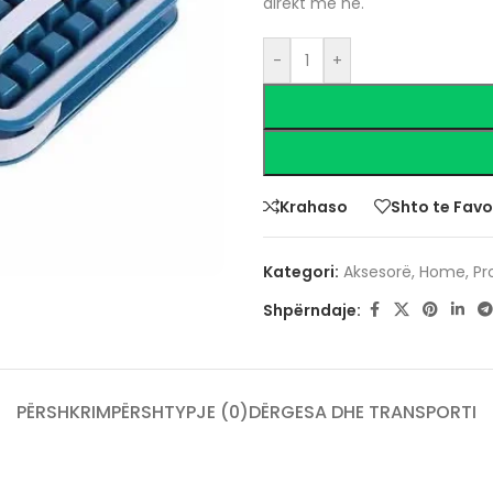
direkt me ne.
-
+
Krahaso
Shto te Favo
Kategori:
Aksesorë
,
Home
,
Pr
Shpërndaje:
PËRSHKRIM
PËRSHTYPJE (0)
DËRGESA DHE TRANSPORTI