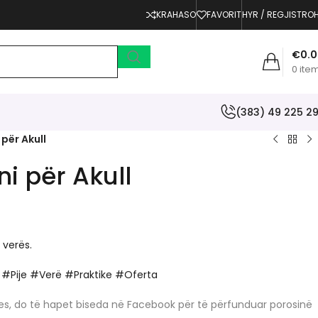
KRAHASO
FAVORIT
HYR / REGJISTRO
€
0.
0
ite
(383) 49 225 2
 për Akull
ni për Akull
 verës.
ë #Pije #Verë #Praktike #Oferta
erjes, do të hapet biseda në Facebook për të përfunduar porosinë