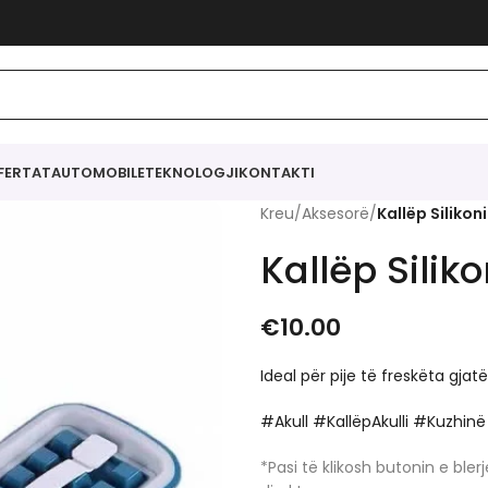
FERTAT
AUTOMOBILE
TEKNOLOGJI
KONTAKTI
Kreu
/
Aksesorë
/
Kallëp Silikoni
Kallëp Siliko
€
10.00
Ideal për pije të freskëta gjatë
#Akull #KallëpAkulli #Kuzhin
*Pasi të klikosh butonin e bl