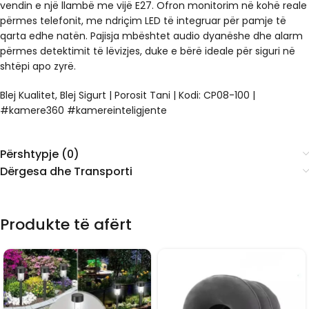
vendin e një llambë me vijë E27. Ofron monitorim në kohë reale
përmes telefonit, me ndriçim LED të integruar për pamje të
qarta edhe natën. Pajisja mbështet audio dyanëshe dhe alarm
përmes detektimit të lëvizjes, duke e bërë ideale për siguri në
shtëpi apo zyrë.
Blej Kualitet, Blej Sigurt | Porosit Tani | Kodi: CP08-100 |
#kamere360 #kamereinteligjente
Përshtypje (0)
Dërgesa dhe Transporti
Produkte të afërt