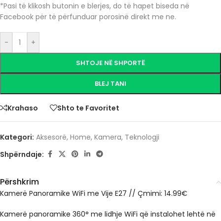
*Pasi të klikosh butonin e blerjes, do të hapet biseda në
Facebook për të përfunduar porosinë direkt me ne.
-
+
SHTOJE NË SHPORTË
BLEJ TANI
Krahaso
Shto te Favoritet
Kategori:
Aksesorë
,
Home
,
Kamera
,
Teknologji
Shpërndaje:
Përshkrim
Kamerë Panoramike WiFi me Vije E27 // Çmimi: 14.99€
Kamerë panoramike 360° me lidhje WiFi që instalohet lehtë në