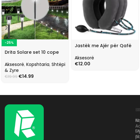
-25%
Jastëk me Ajër për Qafë
Drita Solare set 10 cope
Aksesorë
€
12.00
Aksesorë
,
Kopshtaria
,
Shtëpi
& Zyre
€
14.99
€
19.99
L
K
B
Kr
A
M
A
D
M
p
S