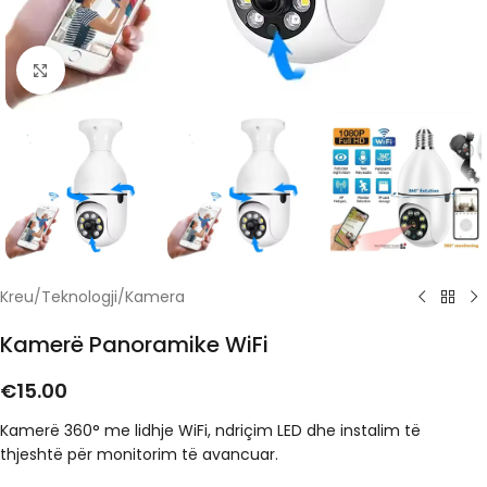
Click to enlarge
Kreu
/
Teknologji
/
Kamera
Kamerë Panoramike WiFi
€
15.00
Kamerë 360° me lidhje WiFi, ndriçim LED dhe instalim të
thjeshtë për monitorim të avancuar.