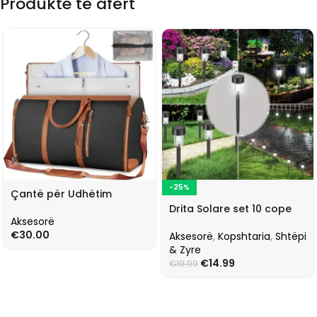
Produkte të afërt
-25%
Çantë për Udhëtim
Drita Solare set 10 cope
Aksesorë
€
30.00
Aksesorë
,
Kopshtaria
,
Shtëpi
& Zyre
€
14.99
€
19.99