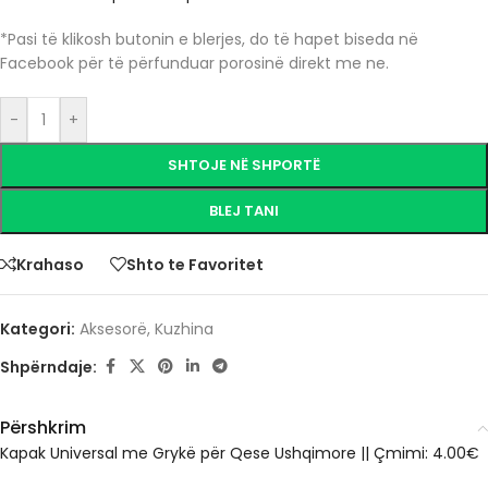
*Pasi të klikosh butonin e blerjes, do të hapet biseda në
Facebook për të përfunduar porosinë direkt me ne.
-
+
SHTOJE NË SHPORTË
BLEJ TANI
Krahaso
Shto te Favoritet
Kategori:
Aksesorë
,
Kuzhina
Shpërndaje:
Përshkrim
Kapak Universal me Grykë për Qese Ushqimore || Çmimi: 4.00€