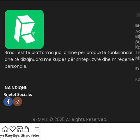
L
K
B
Kr
A
M
A
D
M
p
S
Ko
B
Rmall është platforma juaj online për produkte funksionale
T
A
Pr
dhe të dizajnuara me kujdes për shtëpi, zyrë dhe mirëqenie
personale.
Te
K
K
NA NDIQNI:
Rrjetet Sociale:
R-MALL © 2025 All Rights Reserved.
yefaqja
Favorit
Dyqani
Shporta
Menu