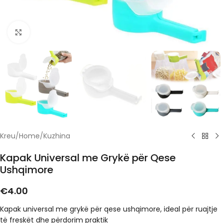
Click to enlarge
Kreu
/
Home
/
Kuzhina
Kapak Universal me Grykë për Qese
Ushqimore
€
4.00
Kapak universal me grykë për qese ushqimore, ideal për ruajtje
të freskët dhe përdorim praktik