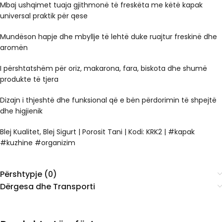
Mbaj ushqimet tuaja gjithmonë të freskëta me këtë kapak
universal praktik për qese
Mundëson hapje dhe mbyllje të lehtë duke ruajtur freskinë dhe
aromën
I përshtatshëm për oriz, makarona, fara, biskota dhe shumë
produkte të tjera
Dizajn i thjeshtë dhe funksional që e bën përdorimin të shpejtë
dhe higjienik
Blej Kualitet, Blej Sigurt | Porosit Tani | Kodi: KRK2 | #kapak
#kuzhine #organizim
Përshtypje (0)
Dërgesa dhe Transporti