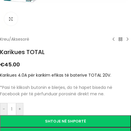
Click to enlarge
Kreu
/
Aksesorë
Karikues TOTAL
€
45.00
Karikues 4.0A për karikim efikas të baterive TOTAL 20V.
*Pasi të klikosh butonin e blerjes, do të hapet biseda në
Facebook për të përfunduar porosinë direkt me ne.
-
+
SHTOJE NË SHPORTË