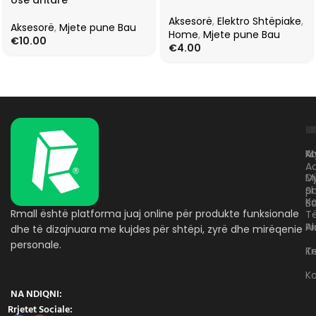
ose dritare
Aksesorë
,
Elektro Shtëpiake
,
Aksesorë
,
Mjete pune Bau
Home
,
Mjete pune Bau
€
10.00
€
4.00
L
K
B
Kr
A
M
A
D
M
p
S
Ko
B
Rmall është platforma juaj online për produkte funksionale
T
A
Pr
dhe të dizajnuara me kujdes për shtëpi, zyrë dhe mirëqenie
personale.
Te
K
K
NA NDIQNI:
Rrjetet Sociale: