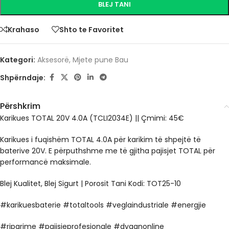
BLEJ TANI
Krahaso
Shto te Favoritet
Kategori:
Aksesorë
,
Mjete pune Bau
Shpërndaje:
Përshkrim
Karikues TOTAL 20V 4.0A (TCLI2034E) || Çmimi: 45€
Karikues i fuqishëm TOTAL 4.0A për karikim të shpejtë të
baterive 20V. E përputhshme me të gjitha pajisjet TOTAL për
performancë maksimale.
Blej Kualitet, Blej Sigurt | Porosit Tani Kodi: TOT25-10
#karikuesbaterie #totaltools #veglaindustriale #energjie
#riparime #pajisjeprofesionale #dyqanonline