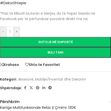
#DekorShtepie
*Pasi të klikosh butonin e blerjes, do të hapet biseda në
Facebook për të përfunduar porosinë direkt me ne.
-
+
SHTOJE NË SHPORTË
BLEJ TANI
Krahaso
Shto te Favoritet
Kategori:
Aksesorë
,
Mobilje/Inventar dhe Dekorim
Shpërndaje:
Përshkrim
Karrige Multifunksionale Relax || Çmimi: 130€