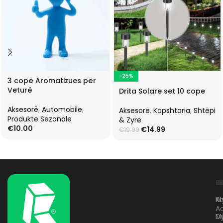
-25%
3 copë Aromatizues për
Veturë
Drita Solare set 10 cope
Aksesorë
,
Automobile
,
Aksesorë
,
Kopshtaria
,
Shtëpi
Produkte Sezonale
& Zyre
€
10.00
€
14.99
€
19.99
L
K
B
Kr
A
M
A
D
M