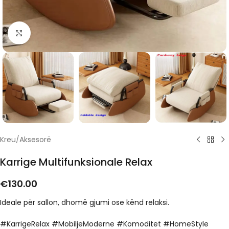
Click to enlarge
Kreu
/
Aksesorë
Karrige Multifunksionale Relax
€
130.00
Ideale për sallon, dhomë gjumi ose kënd relaksi.
#KarrigeRelax #MobiljeModerne #Komoditet #HomeStyle