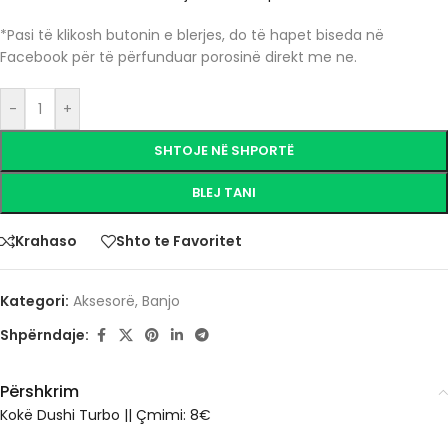
*Pasi të klikosh butonin e blerjes, do të hapet biseda në
Facebook për të përfunduar porosinë direkt me ne.
-
+
SHTOJE NË SHPORTË
BLEJ TANI
Krahaso
Shto te Favoritet
Kategori:
Aksesorë
,
Banjo
Shpërndaje:
Përshkrim
Kokë Dushi Turbo || Çmimi: 8€