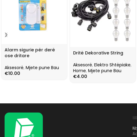
Alarm sigurie për derë
Dritë Dekorative String
ose dritare
Aksesorë
,
Elektro Shtëpiake
,
Aksesorë
,
Mjete pune Bau
Home
,
Mjete pune Bau
€
10.00
€
4.00
L
K
B
Kr
A
M
A