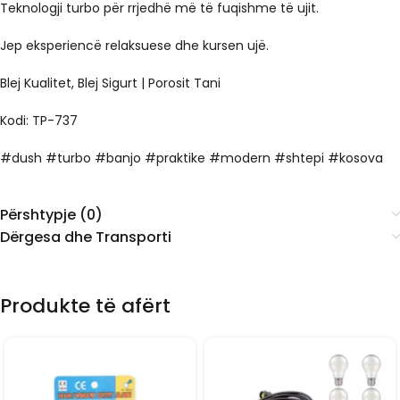
Teknologji turbo për rrjedhë më të fuqishme të ujit.
Jep eksperiencë relaksuese dhe kursen ujë.
Blej Kualitet, Blej Sigurt | Porosit Tani
Kodi: TP-737
#dush #turbo #banjo #praktike #modern #shtepi #kosova
Përshtypje (0)
Dërgesa dhe Transporti
Produkte të afërt