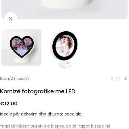
Click to enlarge
Kreu
/
Aksesorë
Kornizë fotografike me LED
€
12.00
Ideale për dekorim dhe dhurata speciale.
*Pasi të klikosh butonin e blerjes, do të hapet biseda në