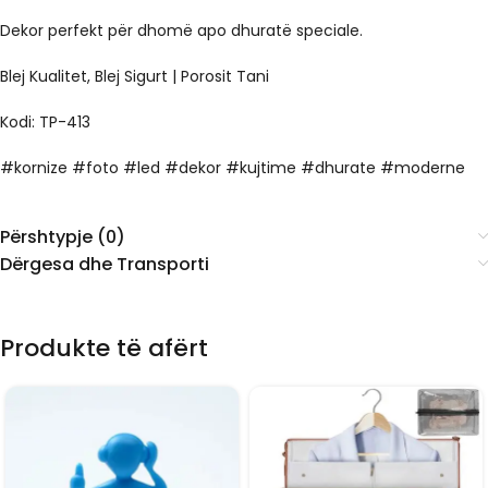
Dekor perfekt për dhomë apo dhuratë speciale.
Blej Kualitet, Blej Sigurt | Porosit Tani
Kodi: TP-413
#kornize #foto #led #dekor #kujtime #dhurate #moderne
Përshtypje (0)
Dërgesa dhe Transporti
Produkte të afërt