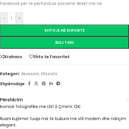
Facebook për të përfunduar porosinë direkt me ne.
-
+
SHTOJE NË SHPORTË
BLEJ TANI
Krahaso
Shto te Favoritet
Kategori:
Aksesorë
,
Dhurata
Shpërndaje:
Përshkrim
Kornizë fotografike me LED || Çmimi: 12€
Ruani kujtimet tuaja më të bukura me stil modern dhe ndriçim
elegant.