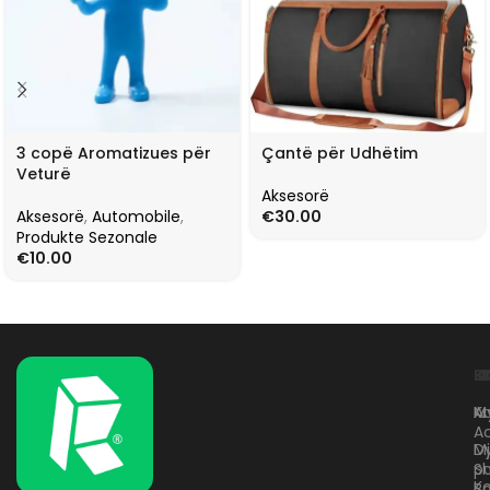
3 copë Aromatizues për
Çantë për Udhëtim
Veturë
Aksesorë
Aksesorë
,
Automobile
,
€
30.00
Produkte Sezonale
€
10.00
L
K
B
Kr
A
M
A
D
M
p
S
Ko
B