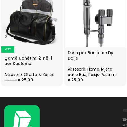
-17%
Dush për Banjo me Dy
Çantë Udhëtimi 2-në-1
Dalje
për Kostume
Aksesorë
,
Home
,
Mjete
Aksesorë
,
Oferta & Zbritje
pune Bau
,
Paisje Pastrimi
€
25.00
€
25.00
€
30.00
L
K
B
Kr
A
M
A