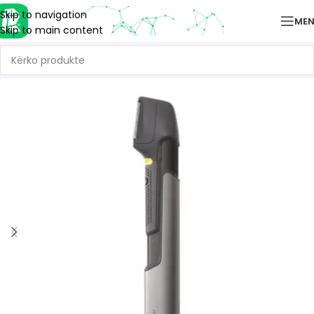
Skip to navigation
ME
Skip to main content