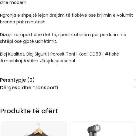
dhe modern.
Ngrohja e shpejtë lejon drejtim të flokëve ose krijimin e volumit
brenda pak minutash.
Dizajn kompakt dhe i lehtë, i përshtatshëm për përdorim në
shtëpi ose gjatë udhëtimit.
Blej Kualitet, Blej Sigurt | Porosit Tani | Kodi:
DD69
| #flokë
#meshkuj #stilim #kujdespersonal
Përshtypje (0)
Dërgesa dhe Transporti
Produkte të afërt