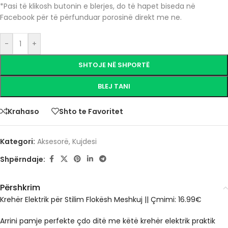
*Pasi të klikosh butonin e blerjes, do të hapet biseda në
Facebook për të përfunduar porosinë direkt me ne.
-
+
SHTOJE NË SHPORTË
BLEJ TANI
Krahaso
Shto te Favoritet
Kategori:
Aksesorë
,
Kujdesi
Shpërndaje:
Përshkrim
Krehër Elektrik për Stilim Flokësh Meshkuj || Çmimi: 16.99€
Arrini pamje perfekte çdo ditë me këtë krehër elektrik praktik