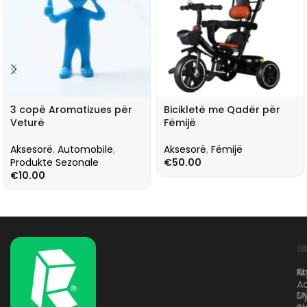
3 copë Aromatizues për
Bicikletë me Qadër për
Veturë
Fëmijë
Aksesorë
,
Automobile
,
Aksesorë
,
Fëmijë
Produkte Sezonale
€
50.00
€
10.00
L
K
B
Kr
A
M
A
D
M