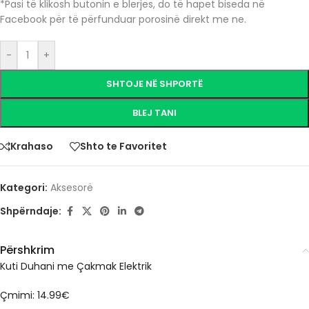
*Pasi të klikosh butonin e blerjes, do të hapet biseda në
Facebook për të përfunduar porosinë direkt me ne.
-
+
SHTOJE NË SHPORTË
BLEJ TANI
Krahaso
Shto te Favoritet
Kategori:
Aksesorë
Shpërndaje:
Përshkrim
Kuti Duhani me Çakmak Elektrik
Çmimi: 14.99€