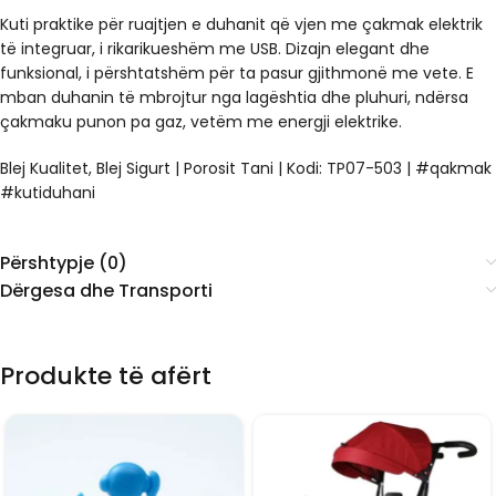
Kuti praktike për ruajtjen e duhanit që vjen me çakmak elektrik
të integruar, i rikarikueshëm me USB. Dizajn elegant dhe
funksional, i përshtatshëm për ta pasur gjithmonë me vete. E
mban duhanin të mbrojtur nga lagështia dhe pluhuri, ndërsa
çakmaku punon pa gaz, vetëm me energji elektrike.
Blej Kualitet, Blej Sigurt | Porosit Tani | Kodi: TP07-503 | #qakmak
#kutiduhani
Përshtypje (0)
Dërgesa dhe Transporti
Produkte të afërt