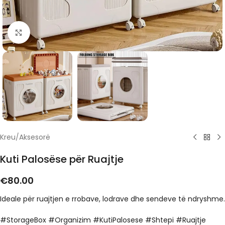
Click to enlarge
Kreu
/
Aksesorë
Kuti Palosëse për Ruajtje
€
80.00
Ideale për ruajtjen e rrobave, lodrave dhe sendeve të ndryshme.
#StorageBox #Organizim #KutiPalosese #Shtepi #Ruajtje