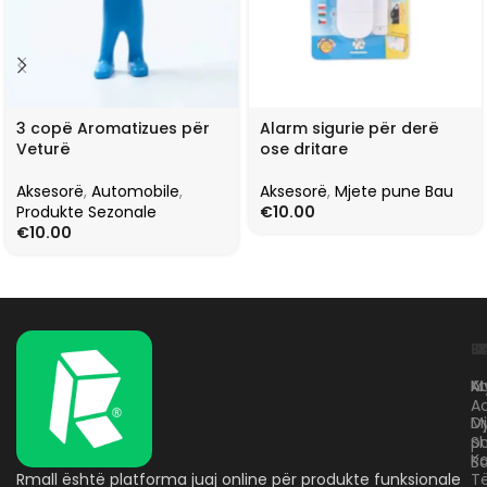
3 copë Aromatizues për
Alarm sigurie për derë
Veturë
ose dritare
Aksesorë
,
Automobile
,
Aksesorë
,
Mjete pune Bau
Produkte Sezonale
€
10.00
€
10.00
L
K
B
Kr
A
M
A
D
M
p
S
Ko
B
Rmall është platforma juaj online për produkte funksionale
T