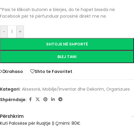
*Pasi të klikosh butonin e blerjes, do të hapet biseda në
Facebook për të përfunduar porosinë direkt me ne.
-
+
SHTOJE NË SHPORTË
BLEJ TANI
Krahaso
Shto te Favoritet
Kategori:
Aksesorë
,
Mobilje/Inventar dhe Dekorim
,
Organizues
Shpërndaje:
Përshkrim
Kuti Palosëse për Ruajtje || Çmimi: 80€