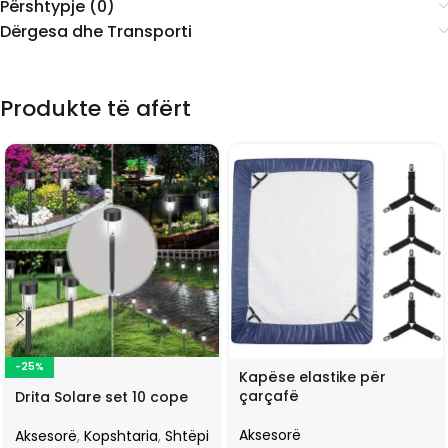
Përshtypje (0)
Dërgesa dhe Transporti
Produkte të afërt
-25%
Kapëse elastike për
çarçafë
Drita Solare set 10 cope
Aksesorë
Aksesorë
,
Kopshtaria
,
Shtëpi