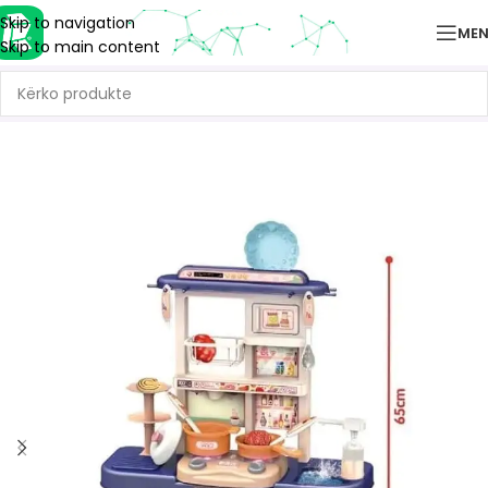
Skip to navigation
ME
Skip to main content