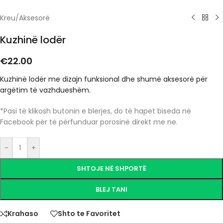
Kreu
/
Aksesorë
Kuzhinë lodër
€
22.00
Kuzhinë lodër me dizajn funksional dhe shumë aksesorë për
argëtim të vazhdueshëm.
*Pasi të klikosh butonin e blerjes, do të hapet biseda në
Facebook për të përfunduar porosinë direkt me ne.
-
+
SHTOJE NË SHPORTË
BLEJ TANI
Krahaso
Shto te Favoritet