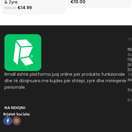
€
10.00
& Zyre
€
14.99
€
19.99
L
K
B
Kr
A
M
A
D
M
p
S
Ko
B
Rmall është platforma juaj online për produkte funksionale
T
A
Pr
dhe të dizajnuara me kujdes për shtëpi, zyrë dhe mirëqenie
personale.
Te
K
K
NA NDIQNI:
Rrjetet Sociale: