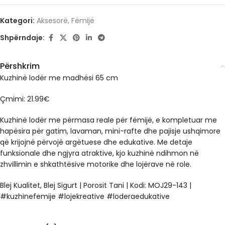
Kategori:
Aksesorë
,
Fëmijë
Shpërndaje:
Përshkrim
Kuzhinë lodër me madhësi 65 cm
Çmimi: 21.99€
Kuzhinë lodër me përmasa reale për fëmijë, e kompletuar me
hapësira për gatim, lavaman, mini-rafte dhe pajisje ushqimore
që krijojnë përvojë argëtuese dhe edukative. Me detaje
funksionale dhe ngjyra atraktive, kjo kuzhinë ndihmon në
zhvillimin e shkathtësive motorike dhe lojërave në role.
Blej Kualitet, Blej Sigurt | Porosit Tani | Kodi: MOJ29-143 |
#kuzhinefemije #lojekreative #loderaedukative