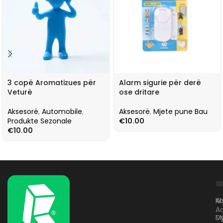
3 copë Aromatizues për
Alarm sigurie për derë
Veturë
ose dritare
Aksesorë
,
Automobile
,
Aksesorë
,
Mjete pune Bau
Produkte Sezonale
€
10.00
€
10.00
L
K
B
Kr
A
M
A
D
M