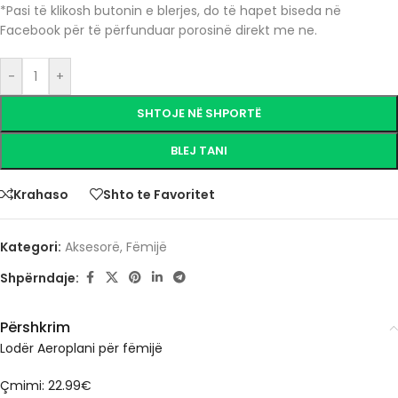
*Pasi të klikosh butonin e blerjes, do të hapet biseda në
Facebook për të përfunduar porosinë direkt me ne.
-
+
SHTOJE NË SHPORTË
BLEJ TANI
Krahaso
Shto te Favoritet
Kategori:
Aksesorë
,
Fëmijë
Shpërndaje:
Përshkrim
Lodër Aeroplani për fëmijë
Çmimi: 22.99€