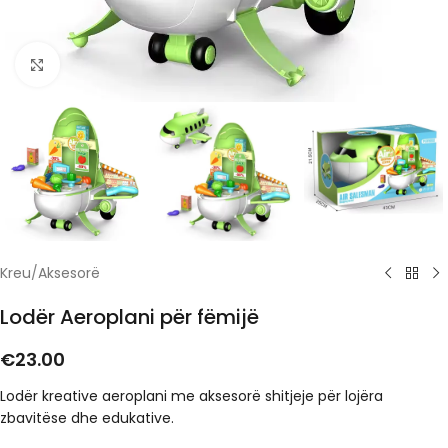
Click to enlarge
Kreu
/
Aksesorë
Lodër Aeroplani për fëmijë
€
23.00
Lodër kreative aeroplani me aksesorë shitjeje për lojëra
zbavitëse dhe edukative.