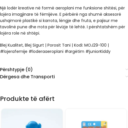
Një lodër kreative në formë aeroplani me funksione shitësi, për
lojëra imagjinare të fëmijëve. E përbërë nga shumë aksesorë
ushqimorë plastikë si karrota, lëngje dhe fruta, e pajisur me
tavolinë pune dhe rrota për lëvizje të lehtë. I përshtatshëm për
lojëra role në shtëpi.
Blej Kualitet, Blej Sigurt | Porosit Tani | Kodi: MOJ29-100 |
#lojerafemije #loderaaeroplani #argëtim #juniorKiddy
Përshtypje (0)
Dërgesa dhe Transporti
Produkte të afërt