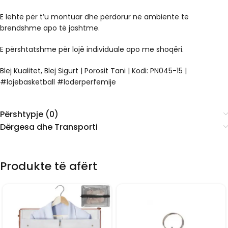
E lehtë për t’u montuar dhe përdorur në ambiente të
brendshme apo të jashtme.
E përshtatshme për lojë individuale apo me shoqëri.
Blej Kualitet, Blej Sigurt | Porosit Tani | Kodi: PN045-15 |
#lojebasketball #loderperfemije
Përshtypje (0)
Dërgesa dhe Transporti
Produkte të afërt