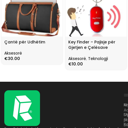
Çantë për Udhëtim
Key Finder – Pajisje për
Gjetjen e Çelësave
Aksesorë
€
30.00
Aksesorë
,
Teknologji
€
10.00
L
K
B
Kr
A
M
A
D
M
p
S
Ko
B