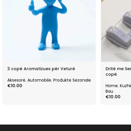
3 copë Aromatizues për Veturë
Dritë me Se
copë
Aksesorë
,
Automobile
,
Produkte Sezonale
€
10.00
Home
,
Kuzh
Bau
€
10.00