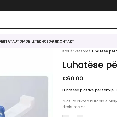
FERTAT
AUTOMOBILE
TEKNOLOGJI
KONTAKTI
Kreu
/
Aksesorë
/
Luhatëse për 
Luhatëse pë
€
60.00
Luhatëse plastike për fëmijë,
*Pasi të klikosh butonin e bl
direkt me ne.