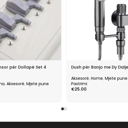
nsor për Dollapë Set 4
Dush për Banjo me Dy Dalj
Aksesorë
,
Home
,
Mjete pune
ina
,
Aksesorë
,
Mjete pune
Pastrimi
€
25.00