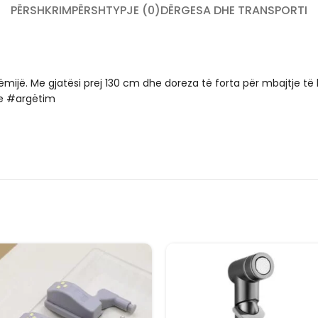
PËRSHKRIM
PËRSHTYPJE (0)
DËRGESA DHE TRANSPORTI
mijë. Me gjatësi prej 130 cm dhe doreza të forta për mbajtje të 
je #argëtim