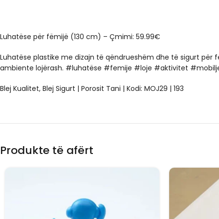
Luhatëse për fëmijë (130 cm) – Çmimi: 59.99€
Luhatëse plastike me dizajn të qëndrueshëm dhe të sigurt për fë
ambiente lojërash. #luhatëse #femije #loje #aktivitet #mobil
Blej Kualitet, Blej Sigurt | Porosit Tani | Kodi: MOJ29 | 193
Produkte të afërt