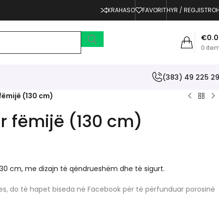
KRAHASO
FAVORIT
HYR / REGJISTRO
€
0.
0
ite
(383) 49 225 2
fëmijë (130 cm)
r fëmijë (130 cm)
 130 cm, me dizajn të qëndrueshëm dhe të sigurt.
erjes, do të hapet biseda në Facebook për të përfunduar porosinë