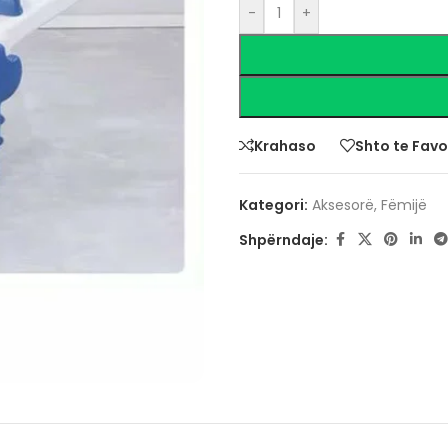
-
+
Krahaso
Shto te Favo
Kategori:
Aksesorë
,
Fëmijë
Shpërndaje: