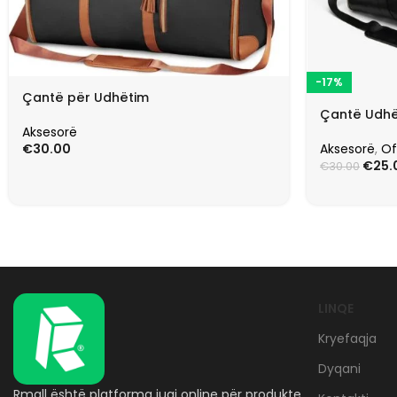
-17%
Çantë për Udhëtim
Çantë Udhë
Aksesorë
Aksesorë
,
Of
€
30.00
€
25.
€
30.00
LINQE
Kryefaqja
Dyqani
Rmall është platforma juaj online për produkte