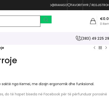
KRAHASO
FAVORIT
HYR / REGJISTRO
€
0.
0
ite
(383) 49 225 2
oje
rroje
e saktë nga Kemei, me dizajn ergonomik dhe funksional.
erjes, do të hapet biseda në Facebook për të përfunduar porosinë