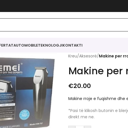
FERTAT
AUTOMOBILE
TEKNOLOGJI
KONTAKTI
Kreu
/
Aksesorë
/
Makine per rr
Makine per 
€
20.00
Makine rroje e fuqishme dhe 
*Pasi të klikosh butonin e bl
direkt me ne.