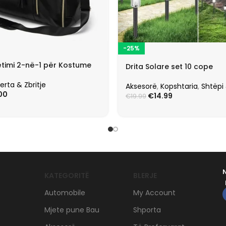
-25%
timi 2-në-1 për Kostume
Drita Solare set 10 cope
erta & Zbritje
Aksesorë
,
Kopshtaria
,
Shtëpi
00
€
14.99
€
19.99
KATEGORITË
BLERJE
Automobile
My Account
Mjete pune Bau
Shporta