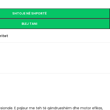
SHTOJE NË SHPORTË
BLEJ TANI
ritet
esionale. E pajisur me teh të qëndrueshëm dhe motor efikas,