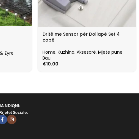
Dritë me Sensor për Dollapë Set 4
copë
Home
,
Kuzhina
,
Aksesorë
,
Mjete pune
 & Zyre
Bau
€
10.00
NA NDIQNI:
Rrjetet Sociale: