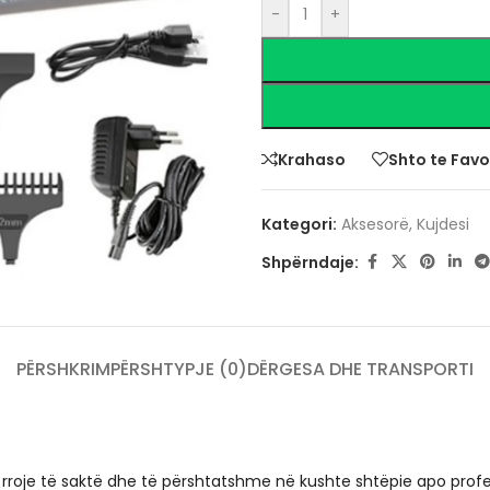
-
+
Krahaso
Shto te Favo
Kategori:
Aksesorë
,
Kujdesi
Shpërndaje:
PËRSHKRIM
PËRSHTYPJE (0)
DËRGESA DHE TRANSPORTI
ë rroje të saktë dhe të përshtatshme në kushte shtëpie apo prof