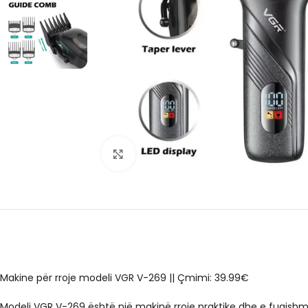
Click to enlarge
Makine për rroje modeli VGR V-269
||
Çmimi: 39.99€
Modeli VGR V-269 është një makinë rroje praktike dhe e fuqishm