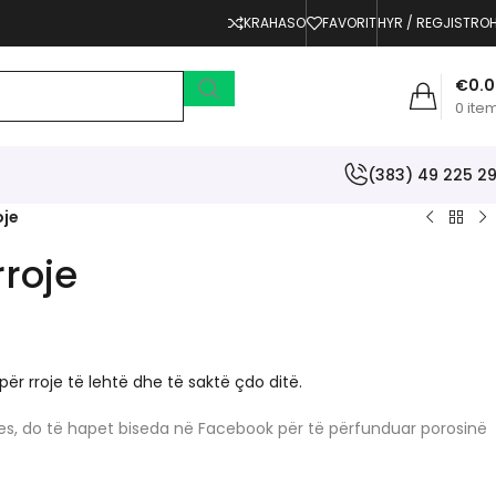
KRAHASO
FAVORIT
HYR / REGJISTRO
€
0.
0
ite
(383) 49 225 2
oje
rroje
r rroje të lehtë dhe të saktë çdo ditë.
erjes, do të hapet biseda në Facebook për të përfunduar porosinë