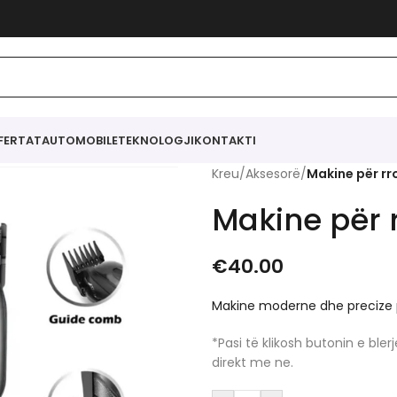
FERTAT
AUTOMOBILE
TEKNOLOGJI
KONTAKTI
Kreu
/
Aksesorë
/
Makine për rr
Makine për 
€
40.00
Makine moderne dhe precize pë
*Pasi të klikosh butonin e bl
direkt me ne.