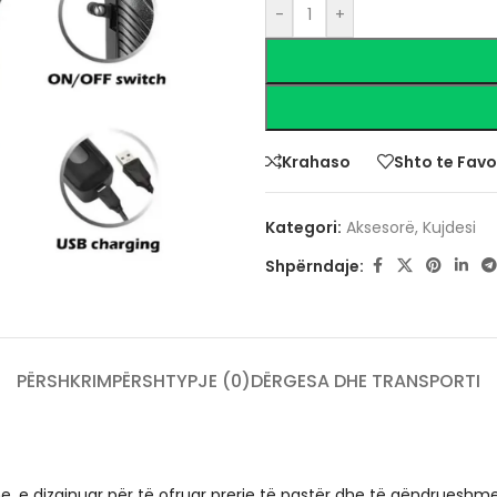
-
+
Krahaso
Shto te Favo
Kategori:
Aksesorë
,
Kujdesi
Shpërndaje:
PËRSHKRIM
PËRSHTYPJE (0)
DËRGESA DHE TRANSPORTI
e, e dizajnuar për të ofruar prerje të pastër dhe të qëndrueshm