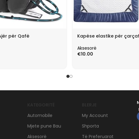
Ajër për Qafë
Kapëse elastike për çarça
Aksesorë
€
10.00
KATEGORITË
BLERJE
Automobile
My Account
Mjete pune Bau
Shporta
Aksesorë
Të Preferuarat