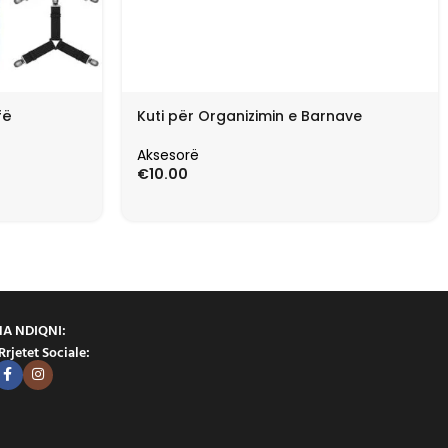
fë
Kuti për Organizimin e Barnave
Aksesorë
€
10.00
NA NDIQNI:
Rrjetet Sociale: