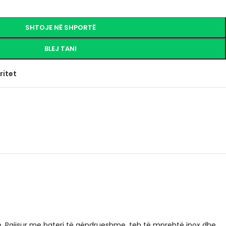
SHTOJE NË SHPORTË
BLEJ TANI
ritet
e. Pajisur me bateri të qëndrueshme, teh të mprehtë inox dhe