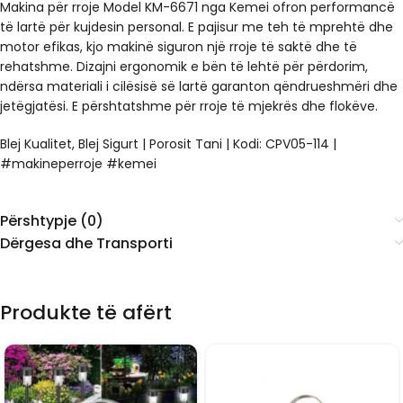
Makina për rroje Model KM-6671 nga Kemei ofron performancë
të lartë për kujdesin personal. E pajisur me teh të mprehtë dhe
motor efikas, kjo makinë siguron një rroje të saktë dhe të
rehatshme. Dizajni ergonomik e bën të lehtë për përdorim,
ndërsa materiali i cilësisë së lartë garanton qëndrueshmëri dhe
jetëgjatësi. E përshtatshme për rroje të mjekrës dhe flokëve.
Blej Kualitet, Blej Sigurt | Porosit Tani | Kodi: CPV05-114 |
#makineperroje #kemei
Përshtypje (0)
Dërgesa dhe Transporti
Produkte të afërt