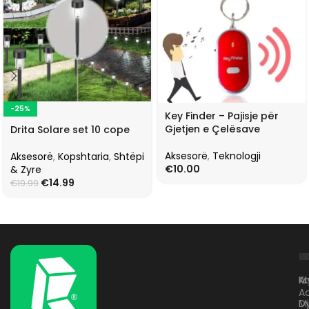
-25%
Key Finder – Pajisje për
Gjetjen e Çelësave
Drita Solare set 10 cope
Aksesorë
,
Teknologji
Aksesorë
,
Kopshtaria
,
Shtëpi
€
10.00
& Zyre
€
14.99
€
19.99
L
K
B
Kr
A
M
A
D
M