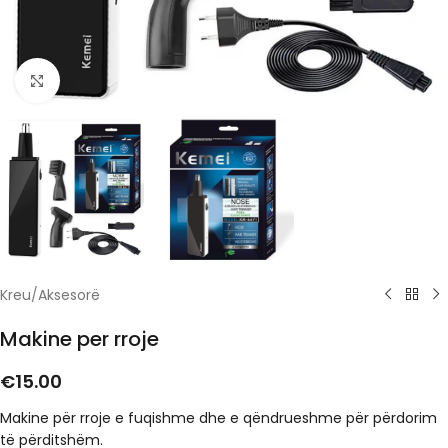
Click to enlarge
Kreu
/
Aksesorë
Makine per rroje
€
15.00
Makine për rroje e fuqishme dhe e qëndrueshme për përdorim
të përditshëm.