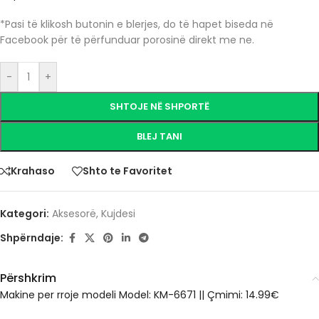
*Pasi të klikosh butonin e blerjes, do të hapet biseda në
Facebook për të përfunduar porosinë direkt me ne.
-
+
SHTOJE NË SHPORTË
BLEJ TANI
Krahaso
Shto te Favoritet
Kategori:
Aksesorë
,
Kujdesi
Shpërndaje:
Përshkrim
Makine per rroje modeli Model: KM-6671 || Çmimi: 14.99€