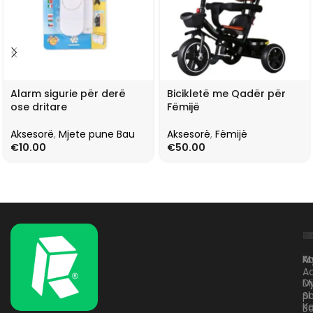
Alarm sigurie për derë
Bicikletë me Qadër për
ose dritare
Fëmijë
Aksesorë
,
Mjete pune Bau
Aksesorë
,
Fëmijë
€
10.00
€
50.00
L
K
B
Kr
A
M
A
D
M
p
S
Ko
B