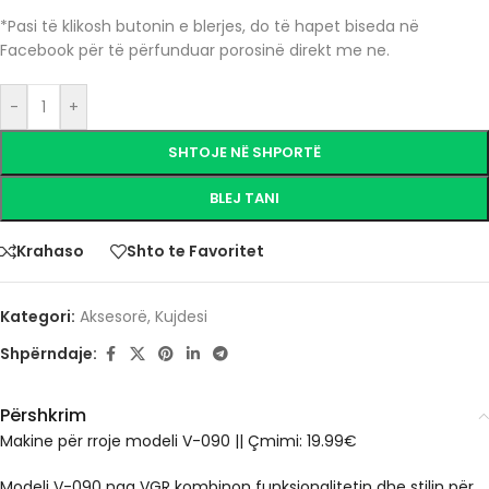
*Pasi të klikosh butonin e blerjes, do të hapet biseda në
Facebook për të përfunduar porosinë direkt me ne.
-
+
SHTOJE NË SHPORTË
BLEJ TANI
Krahaso
Shto te Favoritet
Kategori:
Aksesorë
,
Kujdesi
Shpërndaje:
Përshkrim
Makine për rroje modeli V-090 || Çmimi: 19.99€
Modeli
V-090
nga
VGR
kombinon funksionalitetin dhe stilin për