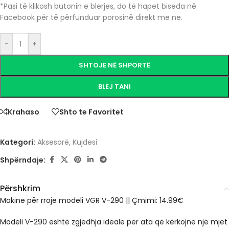
*Pasi të klikosh butonin e blerjes, do të hapet biseda në
Facebook për të përfunduar porosinë direkt me ne.
-
+
SHTOJE NË SHPORTË
BLEJ TANI
Krahaso
Shto te Favoritet
Kategori:
Aksesorë
,
Kujdesi
Shpërndaje:
Përshkrim
Makine për rroje modeli VGR V-290
||
Çmimi: 14.99€
Modeli V-290 është zgjedhja ideale për ata që kërkojnë një mjet