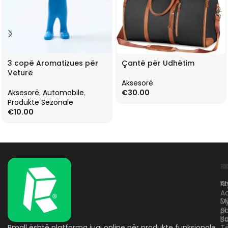
3 copë Aromatizues për
Çantë për Udhëtim
Veturë
Aksesorë
Aksesorë
,
Automobile
,
€
30.00
Produkte Sezonale
€
10.00
L
K
B
Kr
A
M
A
D
M
p
S
Ko
B
Rmall është platforma juaj online për produkte funksionale
T