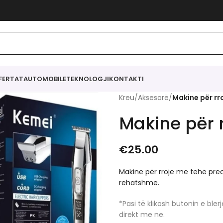
FERTAT
AUTOMOBILE
TEKNOLOGJI
KONTAKTI
Kreu
/
Aksesorë
/
Makine për rr
Makine për 
€
25.00
Makine për rroje me tehë preci
rehatshme.
*Pasi të klikosh butonin e bl
direkt me ne.