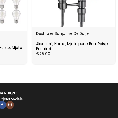
Dush për Banjo me Dy Dalje
Aksesorë
,
Home
,
Mjete pune Bau
,
Paisje
Home
,
Mjete
Pastrimi
€
25.00
NA NDIQNI:
Rrjetet Sociale: