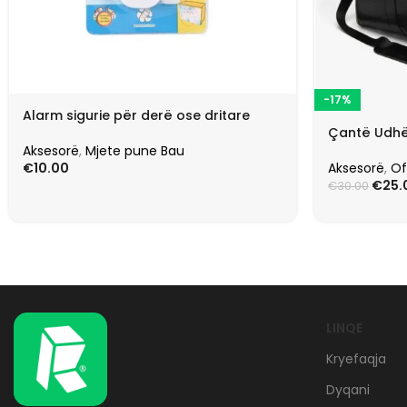
-17%
Alarm sigurie për derë ose dritare
Çantë Udhë
Aksesorë
,
Mjete pune Bau
Aksesorë
,
Of
€
10.00
€
25.
€
30.00
LINQE
Kryefaqja
Dyqani