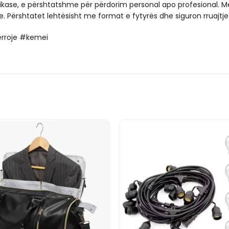
ase, e përshtatshme për përdorim personal apo profesional. Me
e. Përshtatet lehtësisht me format e fytyrës dhe siguron rruajtj
eperroje #kemei