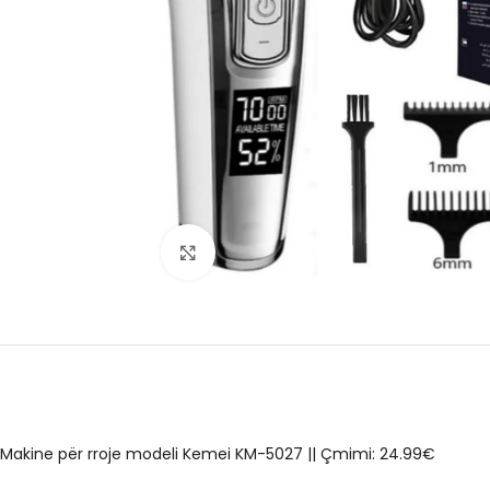
Click to enlarge
Makine për rroje modeli Kemei KM-5027
||
Çmimi: 24.99€