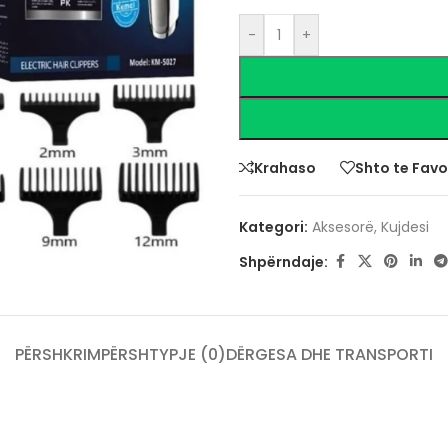
-
+
Krahaso
Shto te Favo
Kategori:
Aksesorë
,
Kujdesi
Shpërndaje:
PËRSHKRIM
PËRSHTYPJE (0)
DËRGESA DHE TRANSPORTI