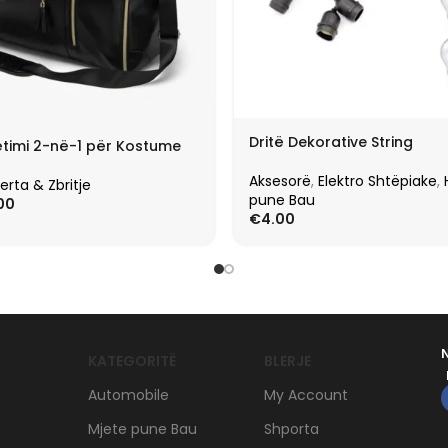
Dritë Dekorative String
timi 2-në-1 për Kostume
Aksesorë
,
Elektro Shtëpiake
,
erta & Zbritje
pune Bau
00
€
4.00
KATEGORITË
BLERJE
Automobile
My Account
Mjete pune Bau
Shporta