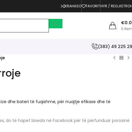
KRAHASO
FAVORIT
HYR / REGJISTRO
€
0.
0
ite
(383) 49 225 2
oje
rroje
ze dhe bateri të fuqishme, për rruajtje efikase dhe të
erjes, do të hapet biseda në Facebook për të përfunduar porosinë