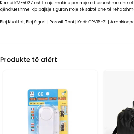
Kemei KM-5027 është një makinë për rroje e besueshme dhe efik
qëndrueshme, kjo pajisje siguron rroje të saktë dhe të rehatshm
Blej Kualitet, Blej Sigurt | Porosit Tani | Kodi: CPV16-21 | #makin
Produkte të afërt