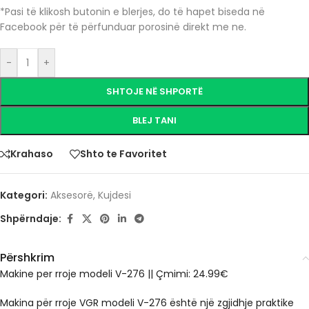
*Pasi të klikosh butonin e blerjes, do të hapet biseda në
Facebook për të përfunduar porosinë direkt me ne.
-
+
SHTOJE NË SHPORTË
BLEJ TANI
Krahaso
Shto te Favoritet
Kategori:
Aksesorë
,
Kujdesi
Shpërndaje:
Përshkrim
Makine per rroje modeli V-276 || Çmimi: 24.99€
Makina për rroje VGR modeli V-276 është një zgjidhje praktike