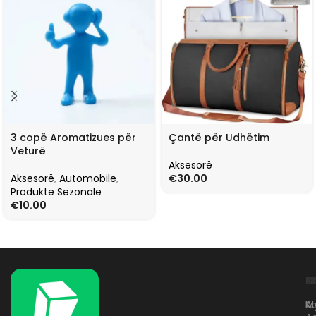
3 copë Aromatizues për
Çantë për Udhëtim
Veturë
Aksesorë
Aksesorë
,
Automobile
,
€
30.00
Produkte Sezonale
€
10.00
L
K
B
Kr
A
M