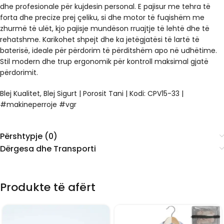
dhe profesionale për kujdesin personal. E pajisur me tehra të
forta dhe precize prej çeliku, si dhe motor të fuqishëm me
zhurmë të ulët, kjo pajisje mundëson rruajtje të lehtë dhe të
rehatshme. Karikohet shpejt dhe ka jetëgjatësi të lartë të
baterisë, ideale për përdorim të përditshëm apo në udhëtime.
Stil modern dhe trup ergonomik për kontroll maksimal gjatë
përdorimit.
Blej Kualitet, Blej Sigurt | Porosit Tani | Kodi: CPV15-33 |
#makineperroje #vgr
Përshtypje (0)
Dërgesa dhe Transporti
Produkte të afërt