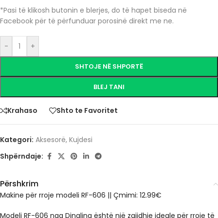
*Pasi të klikosh butonin e blerjes, do të hapet biseda në
Facebook për të përfunduar porosinë direkt me ne.
-
+
SHTOJE NË SHPORTË
BLEJ TANI
Krahaso
Shto te Favoritet
Kategori:
Aksesorë
,
Kujdesi
Shpërndaje:
Përshkrim
Makine për rroje modeli RF-606
||
Çmimi: 12.99€
Modeli RF-606 nga Dingling është një zgjidhje ideale për rroje të