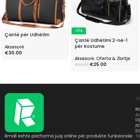
-17%
Çantë për Udhëtim
Çantë Udhëtimi 2-në-1
për Kostume
Aksesorë
€
30.00
Aksesorë
,
Oferta & Zbritje
€
25.00
€
30.00
L
K
B
Kr
A
M
A
D
M
p
S
Ko
B
Rmall është platforma juaj online për produkte funksionale
T