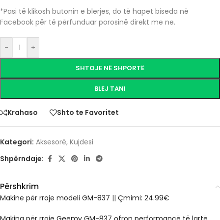
*Pasi të klikosh butonin e blerjes, do të hapet biseda në
Facebook për të përfunduar porosinë direkt me ne.
-
+
SHTOJE NË SHPORTË
BLEJ TANI
Krahaso
Shto te Favoritet
Kategori:
Aksesorë
,
Kujdesi
Shpërndaje:
Përshkrim
Makine për rroje modeli GM-837
||
Çmimi: 24.99€
Makina për rroje Geemy GM-837 ofron performancë të lartë