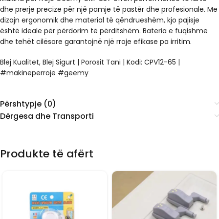
dhe prerje precize për një pamje të pastër dhe profesionale. Me
dizajn ergonomik dhe material të qëndrueshëm, kjo pajisje
është ideale për përdorim të përditshëm. Bateria e fuqishme
dhe tehët cilësore garantojnë një rroje efikase pa irritim.
Blej Kualitet, Blej Sigurt | Porosit Tani | Kodi: CPV12-65 |
#makineperroje #geemy
Përshtypje (0)
Dërgesa dhe Transporti
Produkte të afërt