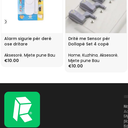
Alarm sigurie për derë
Dritë me Sensor për
ose dritare
Dollapë Set 4 copë
Aksesorë
,
Mjete pune Bau
Home
,
Kuzhina
,
Aksesorë
,
€
10.00
Mjete pune Bau
€
10.00
L
K
B
Kr
A
M
A
D
M
p
S
Ko
B