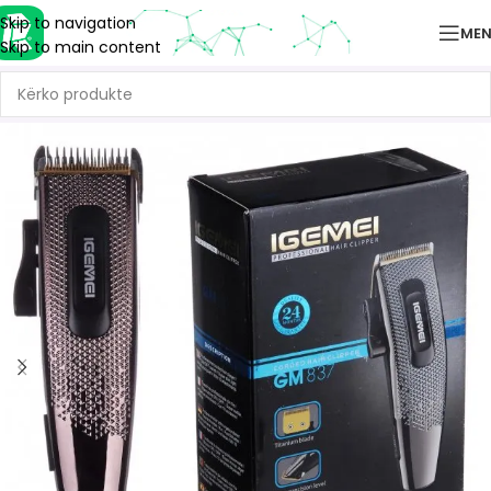
Skip to navigation
ME
Skip to main content