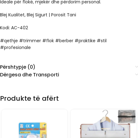
Ideale për flokë, mjekër dhe përdorim personal.
Blej Kualitet, Blej Sigurt | Porosit Tani
Kodi: AC-402
#qethje #trimmer #flok #berber #praktike #stil
#profesionale
Përshtypje (0)
Dërgesa dhe Transporti
Produkte të afërt