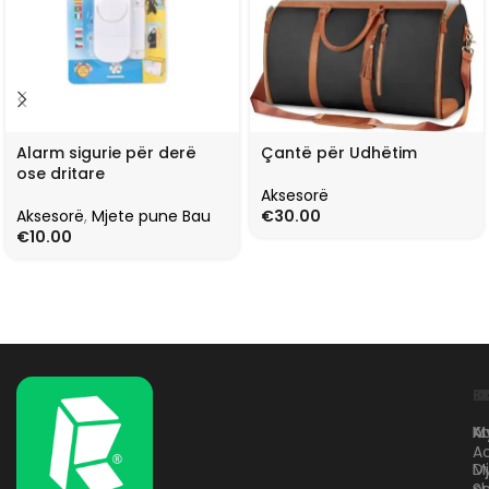
Alarm sigurie për derë
Çantë për Udhëtim
ose dritare
Aksesorë
Aksesorë
,
Mjete pune Bau
€
30.00
€
10.00
L
K
B
Kr
A
M
A
D
M