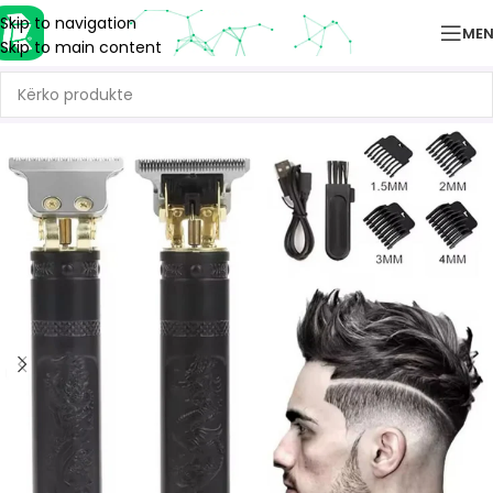
Skip to navigation
ME
Skip to main content