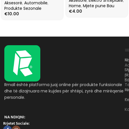
Aksesorë
,
Elektro Shtëpiake
,
Aksesorë
,
Automobile
,
Home
,
Mjete pune Bau
Produkte Sezonale
€
4.00
€
10.00
L
K
B
Kr
A
M
A
D
M
p
S
Ko
B
Rmall është platforma juaj online për produkte funksionale
T
A
Pr
dhe të dizajnuara me kujdes për shtëpi, zyrë dhe mirëqenie
personale.
Te
K
K
NA NDIQNI:
Rrjetet Sociale: