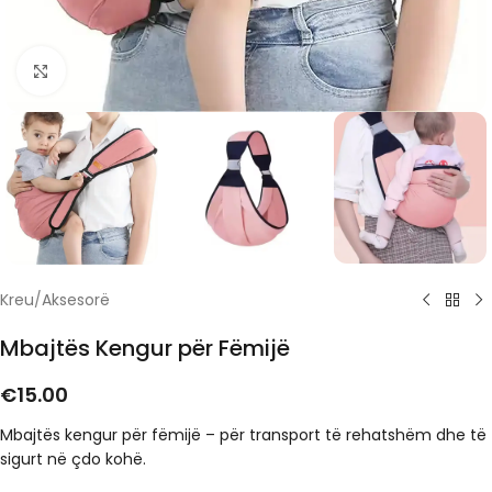
Click to enlarge
Kreu
/
Aksesorë
Mbajtës Kengur për Fëmijë
€
15.00
Mbajtës kengur për fëmijë – për transport të rehatshëm dhe të
sigurt në çdo kohë.