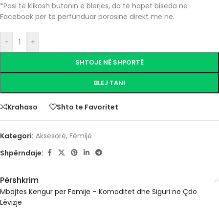
*Pasi të klikosh butonin e blerjes, do të hapet biseda në
Facebook për të përfunduar porosinë direkt me ne.
-
+
SHTOJE NË SHPORTË
BLEJ TANI
Krahaso
Shto te Favoritet
Kategori:
Aksesorë
,
Fëmijë
Shpërndaje:
Përshkrim
Mbajtës Kengur për Fëmijë – Komoditet dhe Siguri në Çdo
Lëvizje