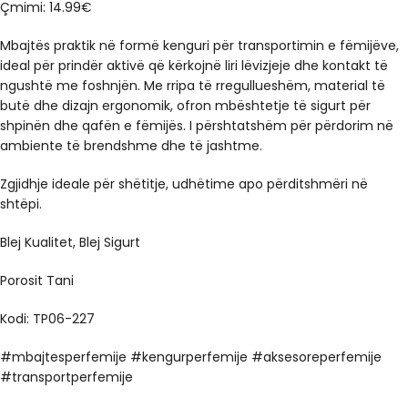
Çmimi: 14.99€
Mbajtës praktik në formë kenguri për transportimin e fëmijëve,
ideal për prindër aktivë që kërkojnë liri lëvizjeje dhe kontakt të
ngushtë me foshnjën. Me rripa të rregullueshëm, material të
butë dhe dizajn ergonomik, ofron mbështetje të sigurt për
shpinën dhe qafën e fëmijës. I përshtatshëm për përdorim në
ambiente të brendshme dhe të jashtme.
Zgjidhje ideale për shëtitje, udhëtime apo përditshmëri në
shtëpi.
Blej Kualitet, Blej Sigurt
Porosit Tani
Kodi: TP06-227
#mbajtesperfemije #kengurperfemije #aksesoreperfemije
#transportperfemije