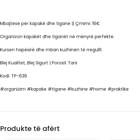
Mbajtëse për kapakë dhe tigane || Çmimi: 16€
Organizon kapakët dhe tiganët në mënyrë perfekte.
Kursen hapësirë dhe mban kuzhinën të rregullt.
Blej Kualitet, Blej Sigurt | Porosit Tani
Kodi: TP-636
#organizim #kapake #tigane #kuzhine #home #praktike
Produkte të afërt