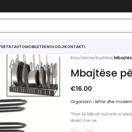
FERTAT
AUTOMOBILE
TEKNOLOGJI
KONTAKTI
Kreu
/
Home
/
Kuzhina
/
Mbajtës
Mbajtëse pë
€
16.00
Organizim i lehtë dhe modern
*Pasi të klikosh butonin e bl
direkt me ne.