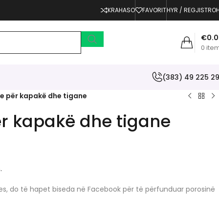
KRAHASO
FAVORIT
HYR / REGJISTRO
€
0.
0
ite
(383) 49 225 2
e për kapakë dhe tigane
r kapakë dhe tigane
.
erjes, do të hapet biseda në Facebook për të përfunduar porosinë