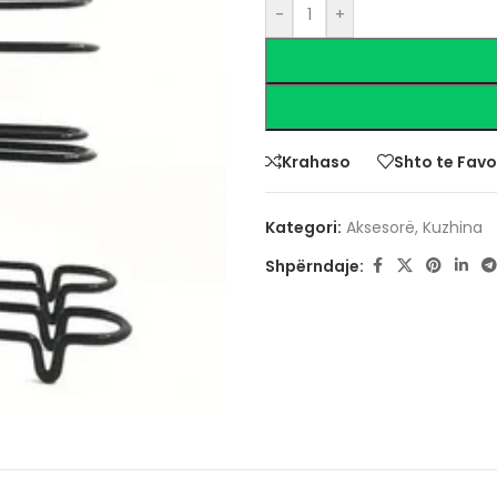
-
+
Krahaso
Shto te Favo
Kategori:
Aksesorë
,
Kuzhina
Shpërndaje: