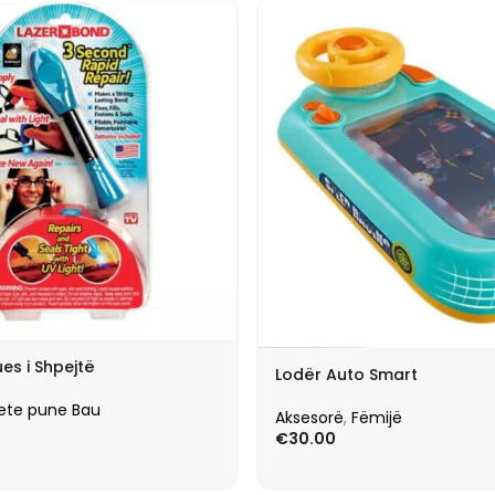
es i Shpejtë
Lodër Auto Smart
ete pune Bau
Aksesorë
,
Fëmijë
€
30.00