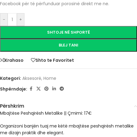
Facebook për të përfunduar porosinë direkt me ne.
-
+
SHTOJE NË SHPORTË
BLEJ TANI
Krahaso
Shto te Favoritet
Kategori:
Aksesorë
,
Home
Shpërndaje:
Përshkrim
Mbajtëse Peshqirësh Metalike || Çmimi: 17€
Organizoni banjën tuaj me këtë mbajtëse peshqirësh metalike
me dizajn praktik dhe elegant.