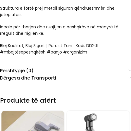
Struktura e fortë prej metali siguron qëndrueshmëri dhe
jetëgjatësi.
Ideale për tharjen dhe ruajtjen e peshqirëve në mënyrë të
rregullt dhe higjienike.
Blej Kualitet, Blej Sigurt | Porosit Tani | Kodi:
DD201
|
#mbajtësepeshqirësh #banjo #organizim
Përshtypje (0)
Dërgesa dhe Transporti
Produkte të afërt