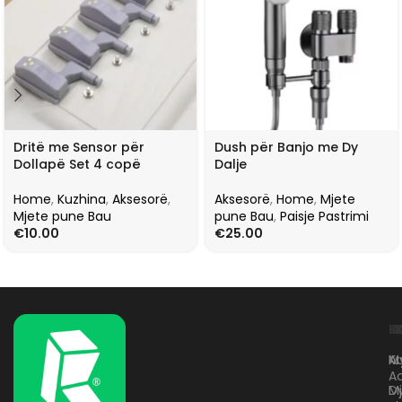
Dritë me Sensor për
Dush për Banjo me Dy
Dollapë Set 4 copë
Dalje
Home
,
Kuzhina
,
Aksesorë
,
Aksesorë
,
Home
,
Mjete
Mjete pune Bau
pune Bau
,
Paisje Pastrimi
€
10.00
€
25.00
L
K
B
Kr
A
M
A
D
M