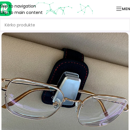
Skip to navigation
ME
Skip to main content