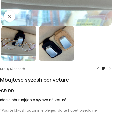
Click to enlarge
Kreu
/
Aksesorë
Mbajtëse syzesh për veturë
€
9.00
Ideale për ruajtjen e syzeve në veturë.
*Pasi të klikosh butonin e blerjes, do të hapet biseda në