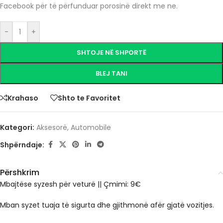
Facebook për të përfunduar porosinë direkt me ne.
-
+
SHTOJE NË SHPORTË
BLEJ TANI
Krahaso
Shto te Favoritet
Kategori:
Aksesorë
,
Automobile
Shpërndaje:
Përshkrim
Mbajtëse syzesh për veturë || Çmimi: 9€
Mban syzet tuaja të sigurta dhe gjithmonë afër gjatë vozitjes.