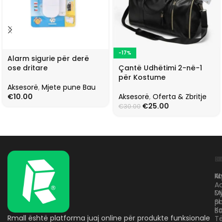
-17%
Alarm sigurie për derë
Çantë Udhëtimi 2-në-1
ose dritare
për Kostume
Aksesorë
,
Mjete pune Bau
Aksesorë
,
Oferta & Zbritje
€
10.00
€
25.00
€
30.00
L
K
B
Kr
A
M
A
D
M
p
S
Ko
B
Rmall është platforma juaj online për produkte funksionale
T