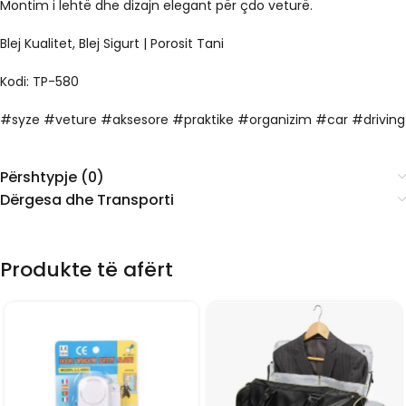
Montim i lehtë dhe dizajn elegant për çdo veturë.
Blej Kualitet, Blej Sigurt | Porosit Tani
Kodi: TP-580
#syze #veture #aksesore #praktike #organizim #car #driving
Përshtypje (0)
Dërgesa dhe Transporti
Produkte të afërt