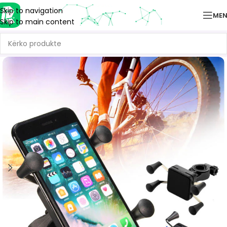
Skip to navigation
ME
Skip to main content