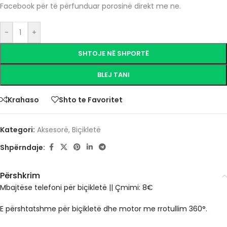
Facebook për të përfunduar porosinë direkt me ne.
-
+
SHTOJE NË SHPORTË
BLEJ TANI
Krahaso
Shto te Favoritet
Kategori:
Aksesorë
,
Biçikletë
Shpërndaje:
Përshkrim
Mbajtëse telefoni për biçikletë || Çmimi: 8€
E përshtatshme për biçikletë dhe motor me rrotullim 360°.