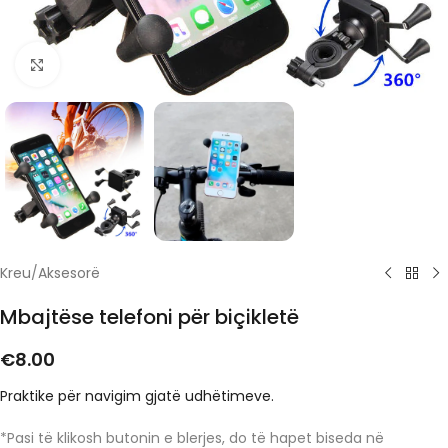
Click to enlarge
Kreu
/
Aksesorë
Mbajtëse telefoni për biçikletë
€
8.00
Praktike për navigim gjatë udhëtimeve.
*Pasi të klikosh butonin e blerjes, do të hapet biseda në