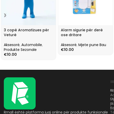
3 copë Aromatizues për
Alarm sigurie për derë
Veturë
ose dritare
Aksesorë
,
Automobile
,
Aksesorë
,
Mjete pune Bau
Produkte Sezonale
€
10.00
€
10.00
L
K
B
Kr
A
M
A
D
M
p
S
Ko
B
Rmall është platforma juaj online për produkte funksionale
T