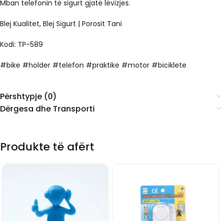
Mban telefonin të sigurt gjatë lëvizjes.
Blej Kualitet, Blej Sigurt | Porosit Tani
Kodi: TP-589
#bike #holder #telefon #praktike #motor #biciklete
Përshtypje (0)
Dërgesa dhe Transporti
Produkte të afërt