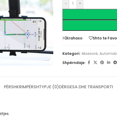
-
+
Krahaso
Shto te Favo
Kategori:
Aksesorë
,
Automobi
Shpërndaje:
PËRSHKRIM
PËRSHTYPJE (0)
DËRGESA DHE TRANSPORTI
itjes.