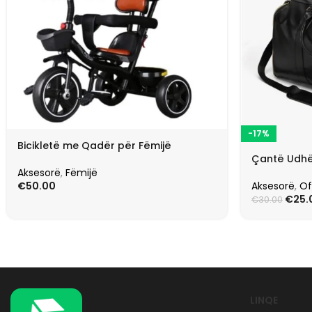
-17%
Bicikletë me Qadër për Fëmijë
Çantë Udhë
Aksesorë
,
Fëmijë
Aksesorë
,
Of
€
50.00
€
25.
€
30.00
LINQE