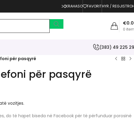
KRAHASO
FAVORIT
HYR / REGJISTRO
€
0.
0
ite
(383) 49 225 2
foni për pasqyrë
lefoni për pasqyrë
atë vozitjes.
erjes, do të hapet biseda në Facebook për të përfunduar porosinë