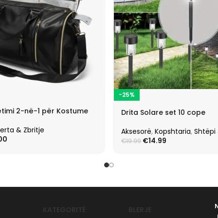
-25%
timi 2-në-1 për Kostume
Drita Solare set 10 cope
erta & Zbritje
Aksesorë
,
Kopshtaria
,
Shtëpi
00
€
14.99
€
19.99
KATEGORITË
BLERJE