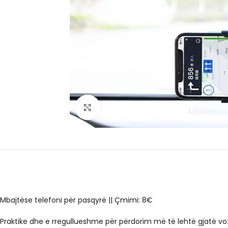
Click to enlarge
Mbajtëse telefoni për pasqyrë || Çmimi: 8€
Praktike dhe e rregullueshme për përdorim më të lehtë gjatë voz