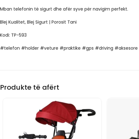
Mban telefonin të sigurt dhe afër syve për navigim perfekt.
Blej Kualitet, Blej Sigurt | Porosit Tani
Kodi: TP-593
#telefon #holder #veture #praktike #gps #driving #aksesore
Produkte të afërt