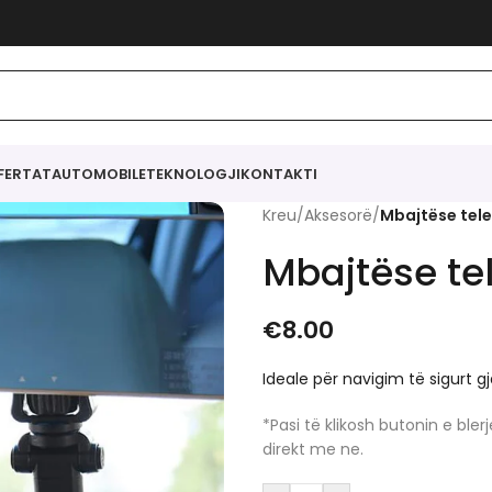
FERTAT
AUTOMOBILE
TEKNOLOGJI
KONTAKTI
Kreu
/
Aksesorë
/
Mbajtëse tele
Mbajtëse te
€
8.00
Ideale për navigim të sigurt gj
*Pasi të klikosh butonin e bl
direkt me ne.