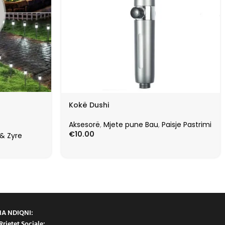
Kokë Dushi
Aksesorë
,
Mjete pune Bau
,
Paisje Pastrimi
€
10.00
 & Zyre
NA NDIQNI:
Rrjetet Sociale: