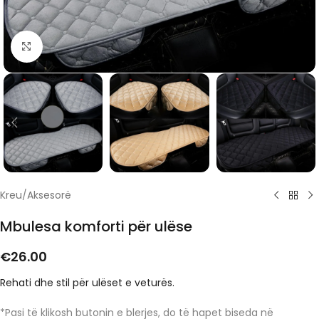
Click to enlarge
Kreu
/
Aksesorë
Mbulesa komforti për ulëse
€
26.00
Rehati dhe stil për ulëset e veturës.
*Pasi të klikosh butonin e blerjes, do të hapet biseda në