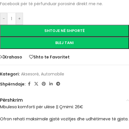
Facebook për të përfunduar porosinë direkt me ne.
-
+
SHTOJE NË SHPORTË
BLEJ TANI
Krahaso
Shto te Favoritet
Kategori:
Aksesorë
,
Automobile
Shpërndaje:
Përshkrim
Mbulesa komforti për ulëse || Çmimi: 26€
Ofron rehati maksimale gjatë vozitjes dhe udhëtimeve të gjata.