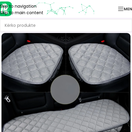
Skip to navigation
ME
Skip to main content