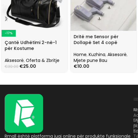
-17%
Dritë me Sensor për
Çantë Udhëtimi 2-në-1
Dollapë Set 4 copë
për Kostume
Home
,
Kuzhina
,
Aksesorë
,
Aksesorë
,
Oferta & Zbritje
Mjete pune Bau
€
25.00
€
10.00
€
30.00
L
K
B
Kr
A
M
A
D
M
p
S
Ko
B
Rmall është platforma juaj online për produkte funksionale
T