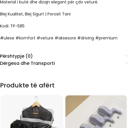
Material i butë dhe dizajn elegant për çdo veturë.
Blej Kualitet, Blej Sigurt | Porosit Tani
Kodi: TP-585
#ulese #komfort #veture #aksesore #driving #premium
Përshtypje (0)
Dërgesa dhe Transporti
Produkte të afërt