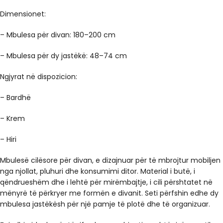
Dimensionet:
– Mbulesa për divan: 180–200 cm
– Mbulesa për dy jastëkë: 48–74 cm
Ngjyrat në dispozicion:
– Bardhë
– Krem
– Hiri
Mbulesë cilësore për divan, e dizajnuar për të mbrojtur mobiljen
nga njollat, pluhuri dhe konsumimi ditor. Material i butë, i
qëndrueshëm dhe i lehtë për mirëmbajtje, i cili përshtatet në
mënyrë të përkryer me formën e divanit. Seti përfshin edhe dy
mbulesa jastëkësh për një pamje të plotë dhe të organizuar.