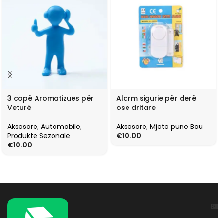
3 copë Aromatizues për
Alarm sigurie për derë
Veturë
ose dritare
Aksesorë
,
Automobile
,
Aksesorë
,
Mjete pune Bau
Produkte Sezonale
€
10.00
€
10.00
L
K
B