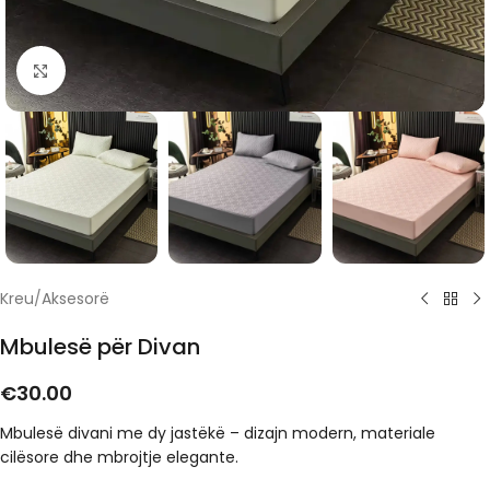
Click to enlarge
Kreu
/
Aksesorë
Mbulesë për Divan
€
30.00
Mbulesë divani me dy jastëkë – dizajn modern, materiale
cilësore dhe mbrojtje elegante.