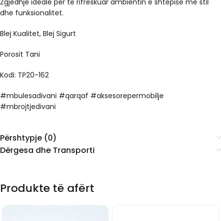
Zgjedhje ideale për të rifreskuar ambientin e shtëpisë me stil
dhe funksionalitet.
Blej Kualitet, Blej Sigurt
Porosit Tani
Kodi: TP20-162
#mbulesadivani #qarqaf #aksesorepermobilje
#mbrojtjedivani
Përshtypje (0)
Dërgesa dhe Transporti
Produkte të afërt