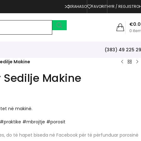
KRAHASO
FAVORIT
HYR / REGJISTRO
€
0.
0
ite
(383) 49 225 2
edilje Makine
 Sedilje Makine
itet në makinë.
#praktike #mbrojtje #porosit
erjes, do të hapet biseda në Facebook për të përfunduar porosinë