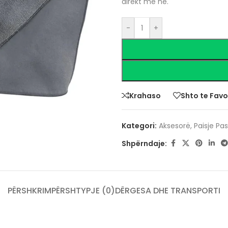
direkt me ne.
-
+
Krahaso
Shto te Favo
Kategori:
Aksesorë
,
Paisje Pas
Shpërndaje:
PËRSHKRIM
PËRSHTYPJE (0)
DËRGESA DHE TRANSPORTI