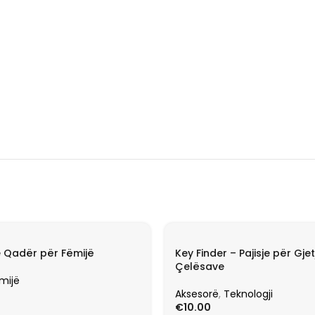
e Qadër për Fëmijë
Key Finder – Pajisje për Gjet
Çelësave
mijë
Aksesorë
,
Teknologji
€
10.00