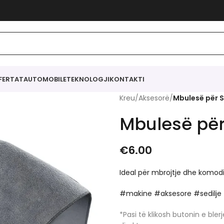
FERTAT
AUTOMOBILE
TEKNOLOGJI
KONTAKTI
Kreu
/
Aksesorë
/
Mbulesë për S
Mbulesë për
€
6.00
Ideal për mbrojtje dhe komod
#makine #aksesore #sedilje 
*Pasi të klikosh butonin e bl