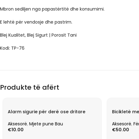
Mbron sediljen nga papastërtitë dhe konsumimi.
E lehtë për vendosje dhe pastrim.
Blej Kualitet, Blej Sigurt | Porosit Tani
Kodi: TP-76
Produkte të afërt
Alarm sigurie për derë ose dritare
Bicikletë m
Aksesorë
,
Mjete pune Bau
Aksesorë
,
Fë
€
10.00
€
50.00