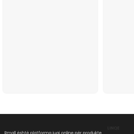
LINQE
Rmall është platforma juaj online për produkte