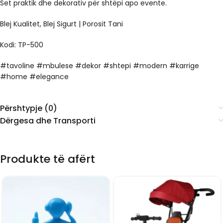
Set praktik dhe dekorativ për shtëpi apo evente.
Blej Kualitet, Blej Sigurt | Porosit Tani
Kodi: TP-500
#tavoline #mbulese #dekor #shtepi #modern #karrige
#home #elegance
Përshtypje (0)
Dërgesa dhe Transporti
Produkte të afërt