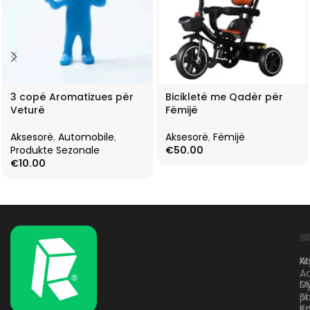
3 copë Aromatizues për
Bicikletë me Qadër për
Veturë
Fëmijë
Aksesorë
,
Automobile
,
Aksesorë
,
Fëmijë
Produkte Sezonale
€
50.00
€
10.00
L
K
B
Kr
A
M
A
D
M
p
S
Ko
B