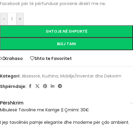
Facebook për të përfunduar porosinë direkt me ne.
-
+
SHTOJE NË SHPORTË
BLEJ TANI
Krahaso
Shto te Favoritet
Kategori:
Aksesorë
,
Kuzhina
,
Mobilje/Inventar dhe Dekorim
Shpërndaje:
Përshkrim
Mbulesë Tavoline me Karrige || Çmimi: 30€
I jep tavolinës pamje elegante dhe moderne për çdo ambient.