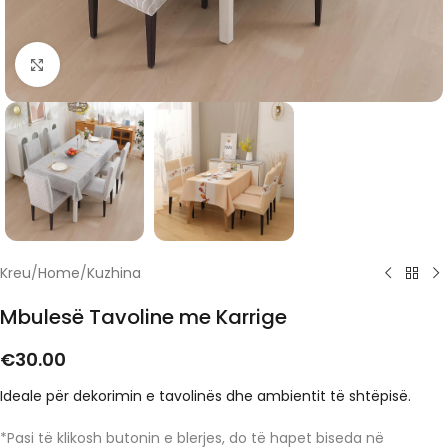
Click to enlarge
Kreu
/
Home
/
Kuzhina
Mbulesë Tavoline me Karrige
€
30.00
Ideale për dekorimin e tavolinës dhe ambientit të shtëpisë.
*Pasi të klikosh butonin e blerjes, do të hapet biseda në