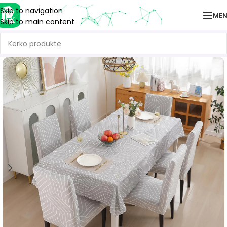
Skip to navigation
ME
Skip to main content