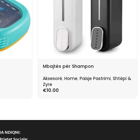
Mbajtës për Shampon
Aksesorë
,
Home
,
Paisje Pastrimi
,
Shtëpi &
Zyre
€
10.00
NA NDIQNI:
Rrjetet Sociale: