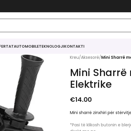
FERTAT
AUTOMOBILE
TEKNOLOGJI
KONTAKTI
Kreu
/
Aksesorë
/
Mini Sharrë me
Mini Sharrë 
Elektrike
€
14.00
Mini sharrë zinxhiri për stërvit
*Pasi të klikosh butonin e bl