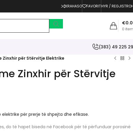
KRAHASO
FAVORIT
HYR / REGJISTRO
€
0.
0
ite
(383) 49 225 2
 Zinxhir për Stërvitje Elektrike
me Zinxhir për Stërvitje
je elektrike për prerje të shpejta dhe efikase.
erjes, do të hapet biseda në Facebook për të përfunduar porosinë