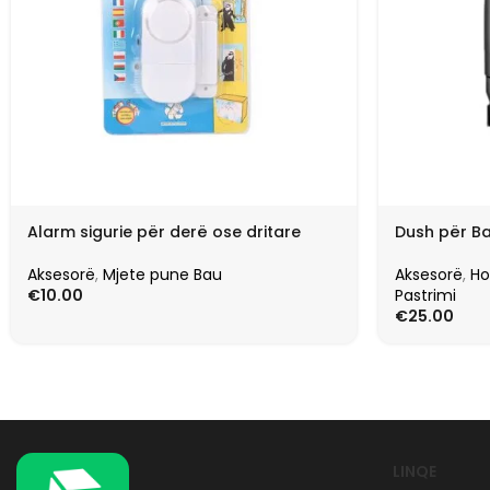
Alarm sigurie për derë ose dritare
Dush për Ba
Aksesorë
,
Mjete pune Bau
Aksesorë
,
H
€
10.00
Pastrimi
€
25.00
LINQE