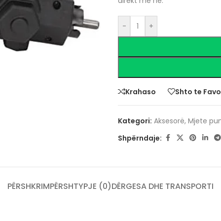
direkt me ne.
-
+
Krahaso
Shto te Favo
Kategori:
Aksesorë
,
Mjete pu
Shpërndaje:
PËRSHKRIM
PËRSHTYPJE (0)
DËRGESA DHE TRANSPORTI