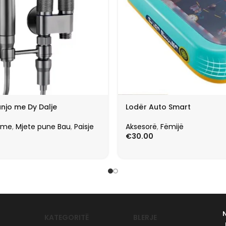
njo me Dy Dalje
Lodër Auto Smart
ome
,
Mjete pune Bau
,
Paisje
Aksesorë
,
Fëmijë
€
30.00
KATEGORITË
BLERJE