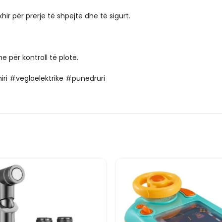
hir për prerje të shpejtë dhe të sigurt.
 për kontroll të plotë.
iri #veglaelektrike #punedruri