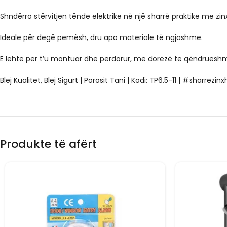
Shndërro stërvitjen tënde elektrike në një sharrë praktike me zinx
Ideale për degë pemësh, dru apo materiale të ngjashme.
E lehtë për t’u montuar dhe përdorur, me dorezë të qëndrueshme
Blej Kualitet, Blej Sigurt | Porosit Tani |
Kodi: TP6.5-11
| #sharrezinxh
Produkte të afërt